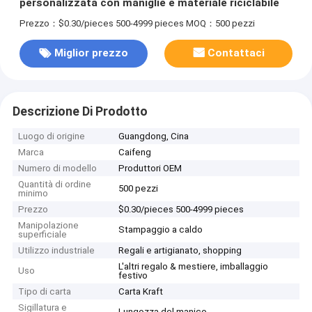
personalizzata con maniglie e materiale riciclabile
Prezzo：$0.30/pieces 500-4999 pieces
MOQ：500 pezzi
Miglior prezzo
Contattaci
Descrizione Di Prodotto
Luogo di origine
Guangdong, Cina
Marca
Caifeng
Numero di modello
Produttori OEM
Quantità di ordine
500 pezzi
minimo
Prezzo
$0.30/pieces 500-4999 pieces
Manipolazione
Stampaggio a caldo
superficiale
Utilizzo industriale
Regali e artigianato, shopping
L'altri regalo & mestiere, imballaggio
Uso
festivo
Tipo di carta
Carta Kraft
Sigillatura e
Lungozza del manico