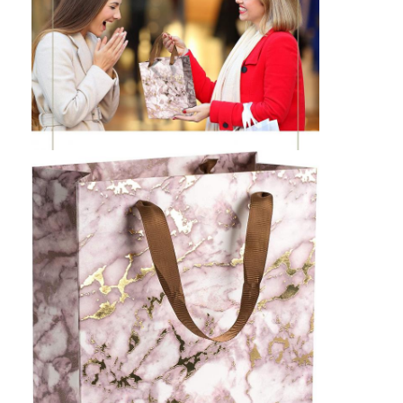
scatola di carta pieghevole
scatola di visualizzazione del contatore
Prodotti per la vendita al dettaglio
Etichetta adesiva
Borsa d'imballaggio della maschera facciale
Stampa di opuscoli su misura
Pacchetto rosso personalizzato