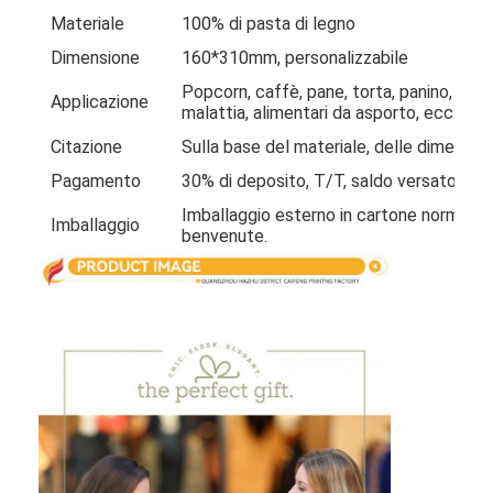
Visita alla fabbrica
Materiale
100% di pasta di legno
Dimensione
160*310mm, personalizzabile
Controllo di qualità
Popcorn, caffè, pane, torta, panino, snac
Applicazione
malattia, alimentari da asporto, ecc.
Contattaci
Citazione
Sulla base del materiale, delle dimension
Notizie
Pagamento
30% di deposito, T/T, saldo versato prim
Imballaggio esterno in cartone normalmen
Imballaggio
benvenute.
stampa di scatole di imballaggio
Scatola d'imballaggio cosmetica
Scatola di imballaggio elettronica
borse di carta del regalo
Contenitore di regalo rigido