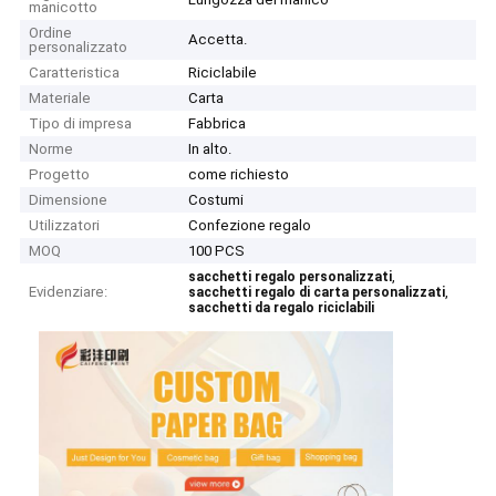
manicotto
Ordine
Accetta.
personalizzato
Caratteristica
Riciclabile
Materiale
Carta
Tipo di impresa
Fabbrica
Norme
In alto.
Progetto
come richiesto
Dimensione
Costumi
Utilizzatori
Confezione regalo
MOQ
100 PCS
,
sacchetti regalo personalizzati
Evidenziare:
,
sacchetti regalo di carta personalizzati
sacchetti da regalo riciclabili