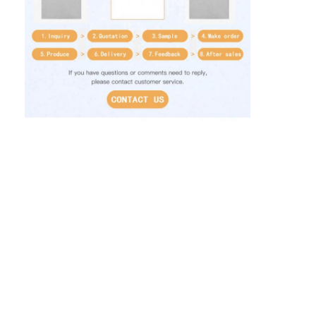
Visita alla fabbrica
Controllo di qualità
Contattaci
Notizie
stampa di scatole di imballaggio
Scatola d'imballaggio cosmetica
Scatola di imballaggio elettronica
borse di carta del regalo
Contenitore di regalo rigido