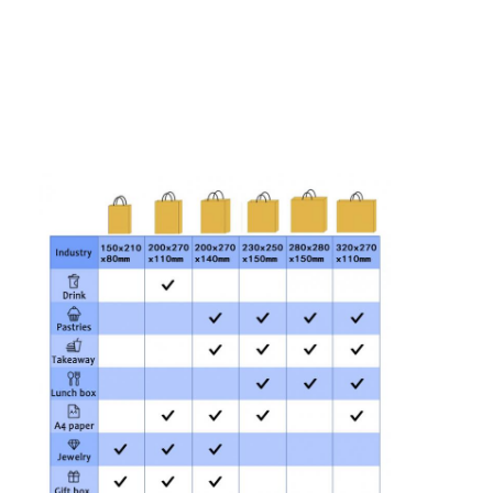
scatola di carta pieghevole
scatola di visualizzazione del contatore
Prodotti per la vendita al dettaglio
Etichetta adesiva
Borsa d'imballaggio della maschera facciale
Stampa di opuscoli su misura
Pacchetto rosso personalizzato