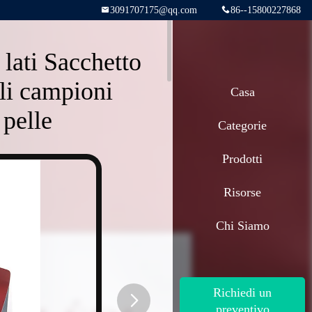
3091707175@qq.com
86--15800227868
 lati Sacchetto
oli campioni
Casa
 pelle
Categorie
Prodotti
Risorse
Chi Siamo
Richiedi un
preventivo