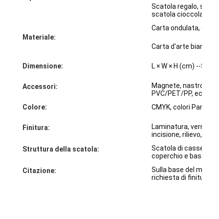
Scatola regalo, scato
Visita alla fabbrica
scatola cioccolato, sc
Carta ondulata, carta 
Controllo di qualità
Materiale:
Carta d'arte bianca l
Contattaci
Dimensione:
L × W × H (cm) --
Secon
Notizie
Magnete, nastro, nodo,
Accessori:
PVC/PET/PP, ecc.
Colore:
CMYK, colori Pantone
stampa di scatole di imballaggio
Laminatura, verniciat
Finitura:
incisione, rilievo, UV 
Scatola d'imballaggio cosmetica
Scatola di cassetti, 
Struttura della scatola:
coperchio e base, a f
Scatola di imballaggio elettronica
Sulla base del materia
Citazione:
richiesta di finitura
borse di carta del regalo
Contenitore di regalo rigido