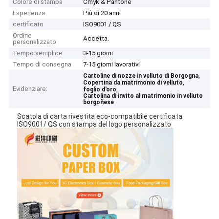
Colore di stampa
Cmyk & Pantone
Esperienza
Più di 20 anni
certificato
ISO9001 / QS
Ordine
Accetta.
personalizzato
Tempo semplice
3-15 giorni
Tempo di consegna
7-15 giorni lavorativi
,
Cartoline di nozze in velluto di Borgogna
,
Copertina da matrimonio di velluto
Evidenziare:
,
foglio d'oro
Cartolina di invito al matrimonio in velluto
borgoñese
Scatola di carta rivestita eco-compatibile certificata
ISO9001/ QS con stampa del logo personalizzato