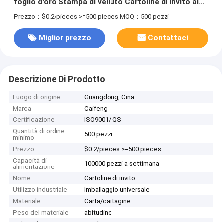
foglio d'oro Stampa di velluto Cartoline di invito al
matrimonio
Prezzo：$0.2/pieces >=500 pieces
MOQ：500 pezzi
Miglior prezzo
Contattaci
Descrizione Di Prodotto
Luogo di origine
Guangdong, Cina
Marca
Caifeng
Certificazione
ISO9001/ QS
Quantità di ordine
500 pezzi
minimo
Prezzo
$0.2/pieces >=500 pieces
Capacità di
100000 pezzi a settimana
alimentazione
Nome
Cartoline di invito
Utilizzo industriale
Imballaggio universale
Materiale
Carta/cartagine
Peso del materiale
abitudine