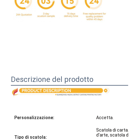
Descrizione del prodotto
Casa.
Prodotti
Personalizzazione:
Accetta.
Scatola di carta, scat
Chi Siamo
d'arte, scatola di cart
Tipo di scatola: