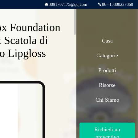
3091707175@qq.com
86--15800227868
x Foundation
 Scatola di
Casa
to Lipgloss
Categorie
Prodotti
Risorse
Chi Siamo
Richiedi un
preventivo