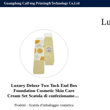
Guangdong CaiFeng Printing&Technology Co,Ltd
Lu
Luxury Deluxe Two Tuck End Box
Foundation Cosmetic Skin Care
Cream Set Scatola di confezionamento
per il rossetto Lipgloss Skincare
Prodotti
-
Scatola d'imballaggio cosmetica