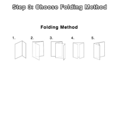
scatola di carta pieghevole
scatola di visualizzazione del contatore
Prodotti per la vendita al dettaglio
Etichetta adesiva
Borsa d'imballaggio della maschera facciale
Stampa di opuscoli su misura
Pacchetto rosso personalizzato