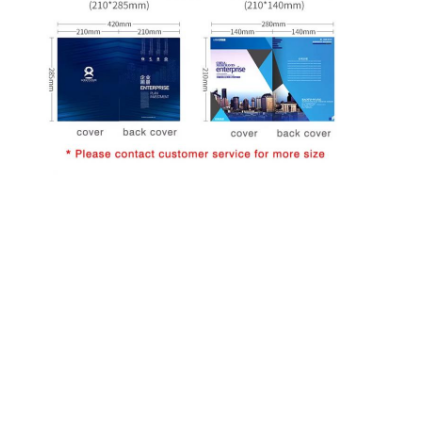
Visita alla fabbrica
Controllo di qualità
Contattaci
Notizie
stampa di scatole di imballaggio
Scatola d'imballaggio cosmetica
Scatola di imballaggio elettronica
borse di carta del regalo
Contenitore di regalo rigido