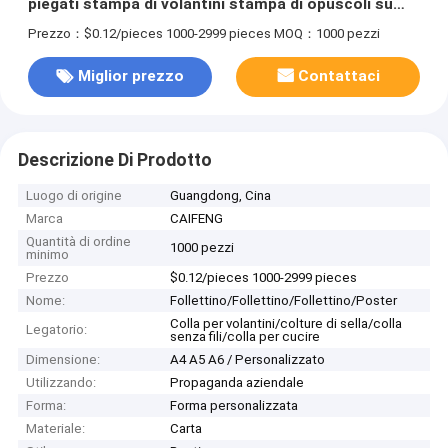
piegati stampa di volantini stampa di opuscoli su
misura
Prezzo：$0.12/pieces 1000-2999 pieces
MOQ：1000 pezzi
Miglior prezzo
Contattaci
Descrizione Di Prodotto
Luogo di origine
Guangdong, Cina
Marca
CAIFENG
Quantità di ordine
1000 pezzi
minimo
Prezzo
$0.12/pieces 1000-2999 pieces
Nome:
Follettino/Follettino/Follettino/Poster
Colla per volantini/colture di sella/colla
Legatorio:
senza fili/colla per cucire
Dimensione:
A4 A5 A6 / Personalizzato
Utilizzando:
Propaganda aziendale
Forma:
Forma personalizzata
Materiale:
Carta