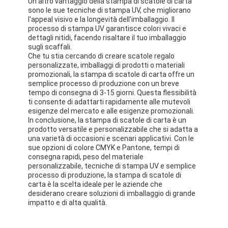
Un altro vantaggio della stampa di scatole di carta
scatola di carta pieghevole
sono le sue tecniche di stampa UV, che migliorano
l'appeal visivo e la longevità dell'imballaggio. Il
processo di stampa UV garantisce colori vivaci e
scatola di visualizzazione del contatore
dettagli nitidi, facendo risaltare il tuo imballaggio
sugli scaffali.
Prodotti per la vendita al dettaglio
Che tu stia cercando di creare scatole regalo
personalizzate, imballaggi di prodotti o materiali
Etichetta adesiva
promozionali, la stampa di scatole di carta offre un
semplice processo di produzione con un breve
tempo di consegna di 3-15 giorni. Questa flessibilità
Borsa d'imballaggio della maschera facciale
ti consente di adattarti rapidamente alle mutevoli
esigenze del mercato e alle esigenze promozionali.
Stampa di opuscoli su misura
In conclusione, la stampa di scatole di carta è un
prodotto versatile e personalizzabile che si adatta a
una varietà di occasioni e scenari applicativi. Con le
Pacchetto rosso personalizzato
sue opzioni di colore CMYK e Pantone, tempi di
consegna rapidi, peso del materiale
personalizzabile, tecniche di stampa UV e semplice
processo di produzione, la stampa di scatole di
carta è la scelta ideale per le aziende che
desiderano creare soluzioni di imballaggio di grande
impatto e di alta qualità.