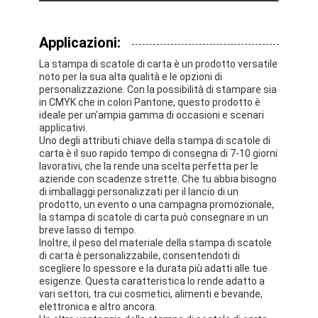
Visita alla fabbrica
Applicazioni:
Controllo di qualità
La stampa di scatole di carta è un prodotto versatile
Contattaci
noto per la sua alta qualità e le opzioni di
personalizzazione. Con la possibilità di stampare sia
in CMYK che in colori Pantone, questo prodotto è
Notizie
ideale per un'ampia gamma di occasioni e scenari
applicativi.
Uno degli attributi chiave della stampa di scatole di
carta è il suo rapido tempo di consegna di 7-10 giorni
lavorativi, che la rende una scelta perfetta per le
stampa di scatole di imballaggio
aziende con scadenze strette. Che tu abbia bisogno
di imballaggi personalizzati per il lancio di un
Scatola d'imballaggio cosmetica
prodotto, un evento o una campagna promozionale,
la stampa di scatole di carta può consegnare in un
breve lasso di tempo.
Scatola di imballaggio elettronica
Inoltre, il peso del materiale della stampa di scatole
di carta è personalizzabile, consentendoti di
borse di carta del regalo
scegliere lo spessore e la durata più adatti alle tue
esigenze. Questa caratteristica lo rende adatto a
vari settori, tra cui cosmetici, alimenti e bevande,
Contenitore di regalo rigido
elettronica e altro ancora.