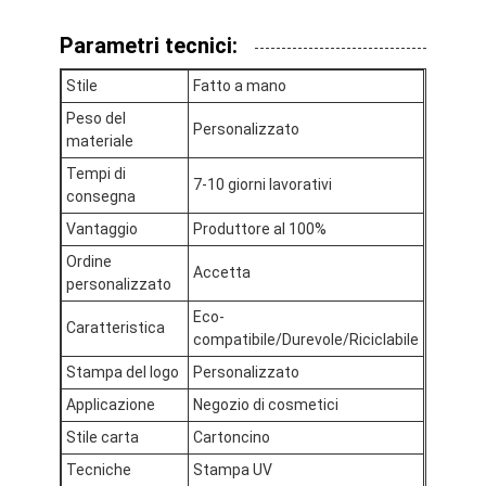
Parametri tecnici:
Stile
Fatto a mano
Peso del
Personalizzato
materiale
Tempi di
7-10 giorni lavorativi
consegna
Vantaggio
Produttore al 100%
Ordine
Accetta
personalizzato
Eco-
Caratteristica
compatibile/Durevole/Riciclabile
Casa.
Stampa del logo
Personalizzato
Applicazione
Negozio di cosmetici
Prodotti
Stile carta
Cartoncino
Chi Siamo
Tecniche
Stampa UV