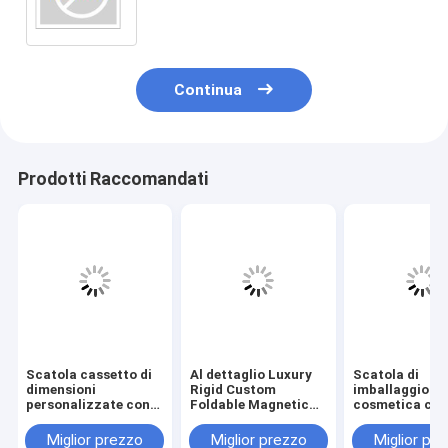
Continua
Prodotti Raccomandati
Scatola cassetto di
Al dettaglio Luxury
Scatola di
dimensioni
Rigid Custom
imballaggio
personalizzate con
Foldable Magnetic
cosmetica con
verniciatura opaca e
Gift Box con 3-7
personalizzat
goffratura per
giorni di tempo di
dimensioni
Miglior prezzo
Miglior prezzo
Miglior pr