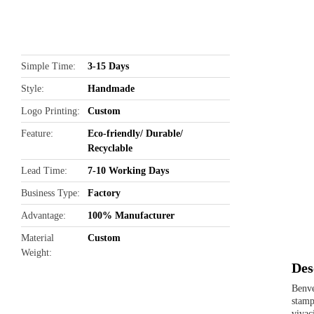
butto
Simple Time
3-15 Days
Style
Handmade
Logo Printing
Custom
Feature
Eco-friendly/ Durable/
Recyclable
Lead Time
7-10 Working Days
Business Type
Factory
Advantage
100% Manufacturer
Material
Custom
Weight
Des
Benve
stamp
vivaci