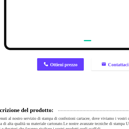
n
Ottieni prezzo
Contattaci
crizione del prodotto:
nuti al nostro servizio di stampa di confezioni cartacee, dove viviamo i vostri
a di alta qualità su materiale cartonato.Le nostre avanzate tecniche di stampa U
 e duraturi che faranno risaltare i vostri prodotti sugli scaffali.