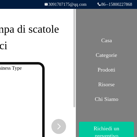
3091707175@qq.com
86--15800227868
mpa di scatole
Casa
ci
Categorie
Prodotti
Risorse
Chi Siamo
Richiedi un
preventivo