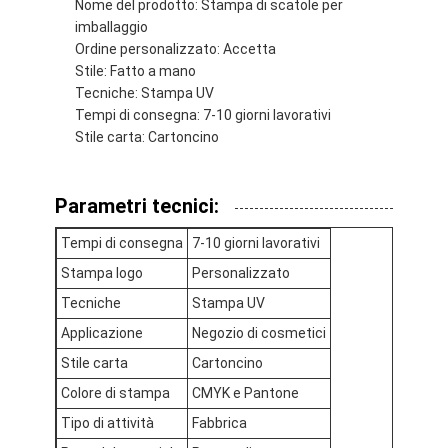
Nome del prodotto: Stampa di scatole per
Visita alla fabbrica
imballaggio
Ordine personalizzato: Accetta
Controllo di qualità
Stile: Fatto a mano
Tecniche: Stampa UV
Contattaci
Tempi di consegna: 7-10 giorni lavorativi
Stile carta: Cartoncino
Notizie
Parametri tecnici:
stampa di scatole di imballaggio
Tempi di consegna
7-10 giorni lavorativi
Stampa logo
Personalizzato
Scatola d'imballaggio cosmetica
Tecniche
Stampa UV
Scatola di imballaggio elettronica
Applicazione
Negozio di cosmetici
Stile carta
Cartoncino
borse di carta del regalo
Colore di stampa
CMYK e Pantone
Contenitore di regalo rigido
Tipo di attività
Fabbrica