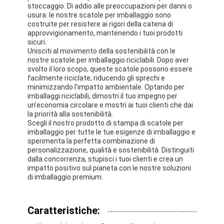
stoccaggio. Dì addio alle preoccupazioni per danni o
usura: le nostre scatole per imballaggio sono
costruite per resistere ai rigori della catena di
approvvigionamento, mantenendo i tuoi prodotti
sicuri.
Unisciti al movimento della sostenibilità con le
nostre scatole per imballaggio riciclabili. Dopo aver
svolto il loro scopo, queste scatole possono essere
facilmente riciclate, riducendo gli sprechi e
minimizzando l'impatto ambientale. Optando per
imballaggi riciclabili, dimostri il tuo impegno per
un'economia circolare e mostri ai tuoi clienti che dai
la priorità alla sostenibilità.
Scegli il nostro prodotto di stampa di scatole per
imballaggio per tutte le tue esigenze di imballaggio e
sperimenta la perfetta combinazione di
personalizzazione, qualità e sostenibilità. Distinguiti
dalla concorrenza, stupisci i tuoi clienti e crea un
Casa.
impatto positivo sul pianeta con le nostre soluzioni
di imballaggio premium.
Prodotti
Caratteristiche:
Chi Siamo