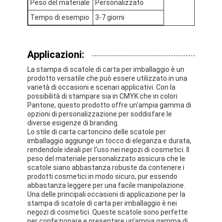
Peso del materiale
Personalizzato
scatola di carta pieghevole
Tempo di esempio
3-7 giorni
scatola di visualizzazione del contatore
Prodotti per la vendita al dettaglio
Applicazioni:
La stampa di scatole di carta per imballaggio è un
Etichetta adesiva
prodotto versatile che può essere utilizzato in una
varietà di occasioni e scenari applicativi. Con la
Borsa d'imballaggio della maschera facciale
possibilità di stampare sia in CMYK che in colori
Pantone, questo prodotto offre un'ampia gamma di
opzioni di personalizzazione per soddisfare le
Stampa di opuscoli su misura
diverse esigenze di branding.
Lo stile di carta cartoncino delle scatole per
Pacchetto rosso personalizzato
imballaggio aggiunge un tocco di eleganza e durata,
rendendole ideali per l'uso nei negozi di cosmetici. Il
peso del materiale personalizzato assicura che le
scatole siano abbastanza robuste da contenere i
prodotti cosmetici in modo sicuro, pur essendo
abbastanza leggere per una facile manipolazione.
Una delle principali occasioni di applicazione per la
stampa di scatole di carta per imballaggio è nei
negozi di cosmetici. Queste scatole sono perfette
per confezionare e presentare un'ampia gamma di