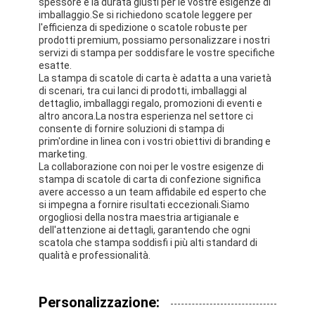
spessore e la durata giusti per le vostre esigenze di
scatola di carta pieghevole
imballaggio.Se si richiedono scatole leggere per
l'efficienza di spedizione o scatole robuste per
scatola di visualizzazione del contatore
prodotti premium, possiamo personalizzare i nostri
servizi di stampa per soddisfare le vostre specifiche
esatte.
Prodotti per la vendita al dettaglio
La stampa di scatole di carta è adatta a una varietà
di scenari, tra cui lanci di prodotti, imballaggi al
Etichetta adesiva
dettaglio, imballaggi regalo, promozioni di eventi e
altro ancora.La nostra esperienza nel settore ci
consente di fornire soluzioni di stampa di
Borsa d'imballaggio della maschera facciale
prim'ordine in linea con i vostri obiettivi di branding e
marketing.
Stampa di opuscoli su misura
La collaborazione con noi per le vostre esigenze di
stampa di scatole di carta di confezione significa
avere accesso a un team affidabile ed esperto che
Pacchetto rosso personalizzato
si impegna a fornire risultati eccezionali.Siamo
orgogliosi della nostra maestria artigianale e
dell'attenzione ai dettagli, garantendo che ogni
scatola che stampa soddisfi i più alti standard di
qualità e professionalità.
Personalizzazione: