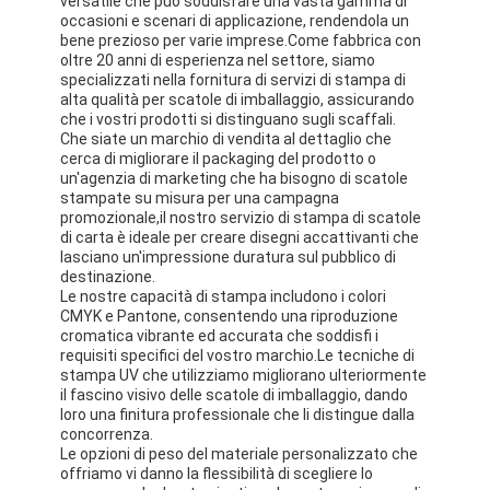
versatile che può soddisfare una vasta gamma di
Visita alla fabbrica
occasioni e scenari di applicazione, rendendola un
bene prezioso per varie imprese.Come fabbrica con
oltre 20 anni di esperienza nel settore, siamo
Controllo di qualità
specializzati nella fornitura di servizi di stampa di
alta qualità per scatole di imballaggio, assicurando
Contattaci
che i vostri prodotti si distinguano sugli scaffali.
Che siate un marchio di vendita al dettaglio che
cerca di migliorare il packaging del prodotto o
Notizie
un'agenzia di marketing che ha bisogno di scatole
stampate su misura per una campagna
promozionale,il nostro servizio di stampa di scatole
di carta è ideale per creare disegni accattivanti che
lasciano un'impressione duratura sul pubblico di
stampa di scatole di imballaggio
destinazione.
Le nostre capacità di stampa includono i colori
Scatola d'imballaggio cosmetica
CMYK e Pantone, consentendo una riproduzione
cromatica vibrante ed accurata che soddisfi i
requisiti specifici del vostro marchio.Le tecniche di
Scatola di imballaggio elettronica
stampa UV che utilizziamo migliorano ulteriormente
il fascino visivo delle scatole di imballaggio, dando
borse di carta del regalo
loro una finitura professionale che li distingue dalla
concorrenza.
Le opzioni di peso del materiale personalizzato che
Contenitore di regalo rigido
offriamo vi danno la flessibilità di scegliere lo