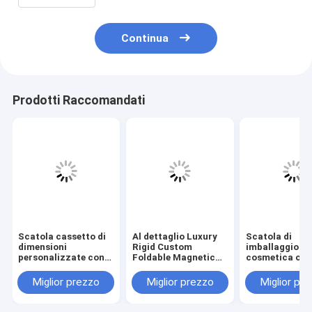
Continua
Prodotti Raccomandati
Scatola cassetto di
Al dettaglio Luxury
Scatola di
dimensioni
Rigid Custom
imballaggio
personalizzate con
Foldable Magnetic
cosmetica con
verniciatura opaca e
Gift Box con 3-7
personalizzat
goffratura per
giorni di tempo di
dimensioni
Miglior prezzo
Miglior prezzo
Miglior pr
packaging
campionamento e
personalizzate
cosmetico
dimensioni
tempo di
personalizzate per
campionament