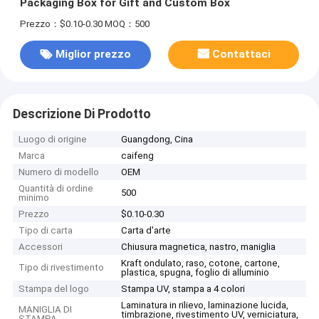
Packaging Box for Gift and Custom Box
Prezzo：$0.10-0.30
MOQ：500
Miglior prezzo
Contattaci
Descrizione Di Prodotto
Luogo di origine
Guangdong, Cina
Marca
caifeng
Numero di modello
OEM
Quantità di ordine
500
minimo
Prezzo
$0.10-0.30
Tipo di carta
Carta d'arte
Accessori
Chiusura magnetica, nastro, maniglia
Kraft ondulato, raso, cotone, cartone,
Tipo di rivestimento
plastica, spugna, foglio di alluminio
Stampa del logo
Stampa UV, stampa a 4 colori
Laminatura in rilievo, laminazione lucida,
MANIGLIA DI
timbrazione, rivestimento UV, verniciatura,
STAMPA