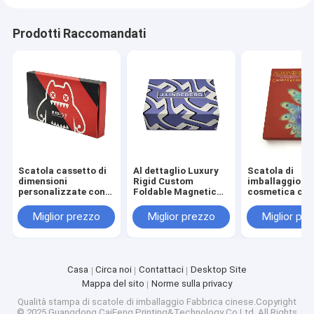
Prodotti Raccomandati
Scatola cassetto di
Al dettaglio Luxury
Scatola di
dimensioni
Rigid Custom
imballaggio
personalizzate con
Foldable Magnetic
cosmetica con
verniciatura opaca e
Gift Box con 3-7
personalizzat
goffratura per
giorni di tempo di
dimensioni
Miglior prezzo
Miglior prezzo
Miglior pr
packaging
campionamento e
personalizzate
cosmetico
dimensioni
tempo di
personalizzate per
campionament
imballaggi cosmetici
3-7 giorni per 
della pelle e de
Casa
Circa noi
Contattaci
Desktop Site
cosmetici
Mappa del sito
Norme sulla privacy
Qualità
stampa di scatole di imballaggio
Fabbrica cinese.Copyright
© 2025 Guangdong CaiFeng Printing&Technology Co,Ltd. All Rights