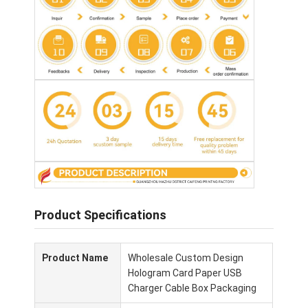
Product Specifications
Casa.
Product Name
Wholesale Custom Design
Prodotti
Hologram Card Paper USB
Charger Cable Box Packaging
Chi Siamo