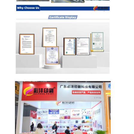
Visita alla fabbrica
Controllo di qualità
Contattaci
Notizie
stampa di scatole di imballaggio
Scatola d'imballaggio cosmetica
Scatola di imballaggio elettronica
borse di carta del regalo
Contenitore di regalo rigido