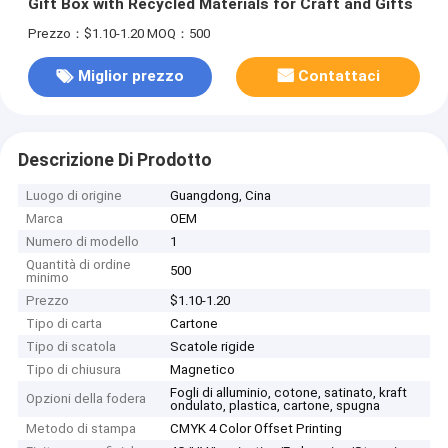
Gift Box with Recycled Materials for Craft and Gifts
Prezzo：$1.10-1.20
MOQ：500
Miglior prezzo
Contattaci
Descrizione Di Prodotto
Luogo di origine
Guangdong, Cina
Marca
OEM
Numero di modello
1
Quantità di ordine
500
minimo
Prezzo
$1.10-1.20
Tipo di carta
Cartone
Tipo di scatola
Scatole rigide
Tipo di chiusura
Magnetico
Fogli di alluminio, cotone, satinato, kraft
Opzioni della fodera
ondulato, plastica, cartone, spugna
Metodo di stampa
CMYK 4 Color Offset Printing