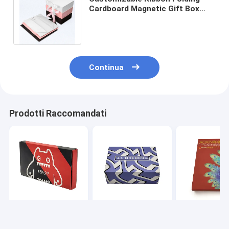
Cardboard Magnetic Gift Box
with Recycled Materials for Craft
and Gifts
Continua
Prodotti Raccomandati
Scatola cassetto di
Al dettaglio Luxury
Scatola di
dimensioni
Rigid Custom
imballaggio
personalizzate con
Foldable Magnetic
cosmetica con