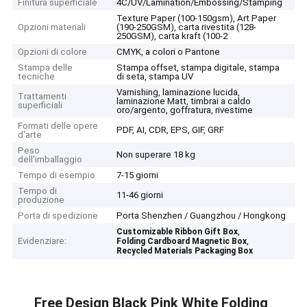
Finitura superficiale
4C/UV/Lamination/Embossing/Stamping
Texture Paper (100-150gsm), Art Paper
Opzioni materiali
(190-250GSM), carta rivestita (128-
250GSM), carta kraft (100-2
Opzioni di colore
CMYK, a colori o Pantone
Stampa delle
Stampa offset, stampa digitale, stampa
tecniche
di seta, stampa UV
Varnishing, laminazione lucida,
Trattamenti
laminazione Matt, timbrai a caldo
superficiali
oro/argento, goffratura, rivestime
Formati delle opere
PDF, AI, CDR, EPS, GIF, GRF
d'arte
Peso
Non superare 18 kg
dell'imballaggio
Tempo di esempio
7-15 giorni
Tempo di
11-46 giorni
produzione
Porta di spedizione
Porta Shenzhen / Guangzhou / Hongkong
,
Customizable Ribbon Gift Box
Evidenziare:
,
Folding Cardboard Magnetic Box
Recycled Materials Packaging Box
Free Design Black Pink White Folding