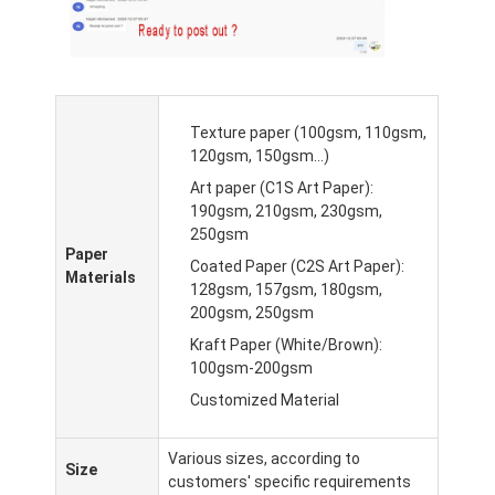
Texture paper (100gsm, 110gsm,
120gsm, 150gsm...)
Art paper (C1S Art Paper):
190gsm, 210gsm, 230gsm,
250gsm
Paper
Coated Paper (C2S Art Paper):
Materials
128gsm, 157gsm, 180gsm,
200gsm, 250gsm
Kraft Paper (White/Brown):
100gsm-200gsm
Customized Material
Various sizes, according to
Size
customers' specific requirements