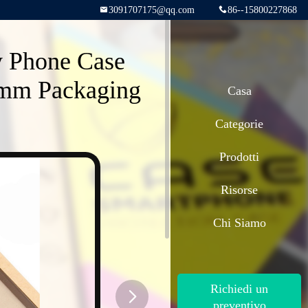
3091707175@qq.com
86--15800227868
y Phone Case
 mm Packaging
Casa
Categorie
Prodotti
Risorse
Chi Siamo
Richiedi un
preventivo