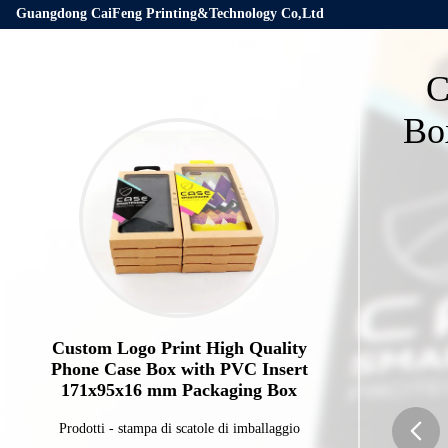
Guangdong CaiFeng Printing&Technology Co,Ltd
C
Bo
Custom Logo Print High Quality
Phone Case Box with PVC Insert
171x95x16 mm Packaging Box
Prodotti
-
stampa di scatole di imballaggio