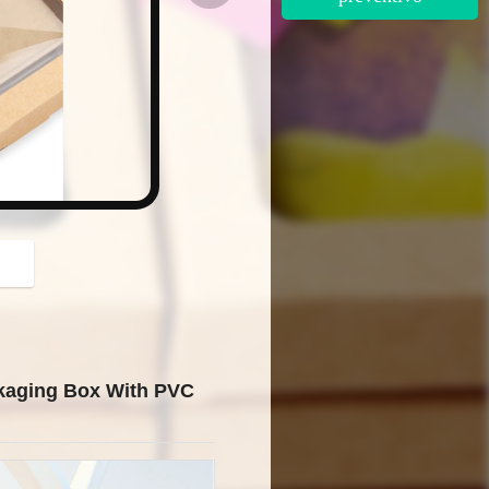
button
ckaging Box With PVC