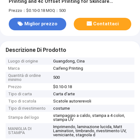
Printing and 4c Offset Printing for Skincare
Products
Prezzo：$0.10-0.18
MOQ：500
Miglior prezzo
Contattaci
Descrizione Di Prodotto
Luogo di origine
Guangdong, Cina
Marca
Caifeng Printing
Quantità di ordine
500
minimo
Prezzo
$0.10-0.18
Tipo di carta
Carta d'arte
Tipo di scatola
Scatole autorerevoli
Tipo di rivestimento
costume
stampaggio a caldo, stampa a 4 colori,
Stampa del logo
stampa UV
Imprimendo, laminazione lucida, Matt
MANIGLIA DI
Lamination, timbrando, rivestimento UV,
STAMPA
verniciante, stagnola d