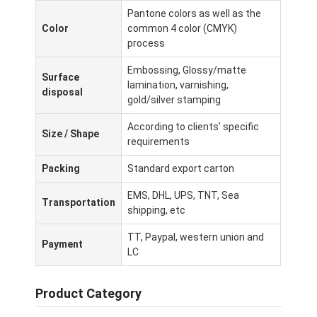
Visita alla fabbrica
Pantone colors as well as the
Color
common 4 color (CMYK)
process
Controllo di qualità
Embossing, Glossy/matte
Contattaci
Surface
lamination, varnishing,
disposal
gold/silver stamping
Notizie
According to clients' specific
Size / Shape
requirements
Packing
Standard export carton
stampa di scatole di imballaggio
EMS, DHL, UPS, TNT, Sea
Scatola d'imballaggio cosmetica
Transportation
shipping, etc
Scatola di imballaggio elettronica
TT, Paypal, western union and
Payment
LC
borse di carta del regalo
Product Category
Contenitore di regalo rigido