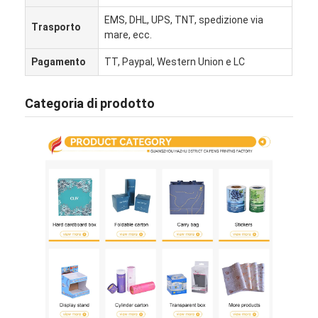
scatola di carta pieghevole
EMS, DHL, UPS, TNT, spedizione via
Trasporto
mare, ecc.
scatola di visualizzazione del contatore
Pagamento
TT, Paypal, Western Union e LC
Prodotti per la vendita al dettaglio
Categoria di prodotto
Etichetta adesiva
Borsa d'imballaggio della maschera facciale
Stampa di opuscoli su misura
Pacchetto rosso personalizzato