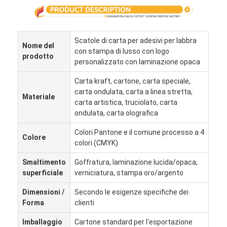
Visita alla fabbrica
Controllo di qualità
Scatole di carta per adesivi per labbra
Nome del
con stampa di lusso con logo
Contattaci
prodotto
personalizzato con laminazione opaca
Notizie
Carta kraft, cartone, carta speciale,
carta ondulata, carta a linea stretta,
Materiale
carta artistica, truciolato, carta
ondulata, carta olografica
stampa di scatole di imballaggio
Colori Pantone e il comune processo a 4
Colore
colori (CMYK)
Scatola d'imballaggio cosmetica
Smaltimento
Goffratura, laminazione lucida/opaca,
Scatola di imballaggio elettronica
superficiale
verniciatura, stampa oro/argento
borse di carta del regalo
Dimensioni /
Secondo le esigenze specifiche dei
Forma
clienti
Contenitore di regalo rigido
Imballaggio
Cartone standard per l'esportazione