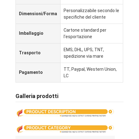
Visita alla fabbrica
Personalizzabile secondo le
Dimensioni/Forma
specifiche del cliente
Controllo di qualità
Cartone standard per
Contattaci
Imballaggio
l'esportazione
Notizie
EMS, DHL, UPS, TNT,
Trasporto
spedizione via mare
TT, Paypal, Western Union,
Pagamento
stampa di scatole di imballaggio
LC
Scatola d'imballaggio cosmetica
Galleria prodotti
Scatola di imballaggio elettronica
borse di carta del regalo
Contenitore di regalo rigido