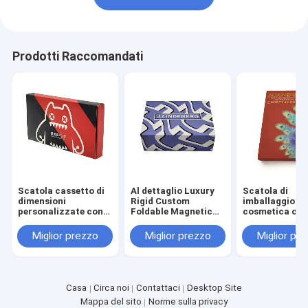
Prodotti Raccomandati
Scatola cassetto di
Al dettaglio Luxury
Scatola di
dimensioni
Rigid Custom
imballaggio
personalizzate con
Foldable Magnetic
cosmetica con
verniciatura opaca e
Gift Box con 3-7
personalizzat
goffratura per
giorni di tempo di
dimensioni
Miglior prezzo
Miglior prezzo
Miglior pr
packaging
campionamento e
personalizzate
cosmetico
dimensioni
tempo di
personalizzate per
campionament
imballaggi cosmetici
3-7 giorni per 
della pelle e de
Casa
Circa noi
Contattaci
Desktop Site
cosmetici
Mappa del sito
Norme sulla privacy