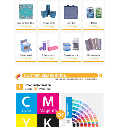
scatola di carta pieghevole
scatola di visualizzazione del contatore
Prodotti per la vendita al dettaglio
Etichetta adesiva
Borsa d'imballaggio della maschera facciale
Stampa di opuscoli su misura
Pacchetto rosso personalizzato