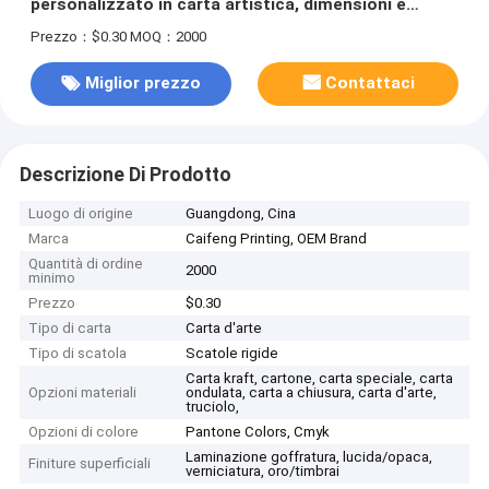
personalizzato in carta artistica, dimensioni e
forma personalizzate per prodotti per la cura della
Prezzo：$0.30
MOQ：2000
pelle
Miglior prezzo
Contattaci
Descrizione Di Prodotto
Luogo di origine
Guangdong, Cina
Marca
Caifeng Printing, OEM Brand
Quantità di ordine
2000
minimo
Prezzo
$0.30
Tipo di carta
Carta d'arte
Tipo di scatola
Scatole rigide
Carta kraft, cartone, carta speciale, carta
Opzioni materiali
ondulata, carta a chiusura, carta d'arte,
truciolo,
Opzioni di colore
Pantone Colors, Cmyk
Laminazione goffratura, lucida/opaca,
Finiture superficiali
verniciatura, oro/timbrai