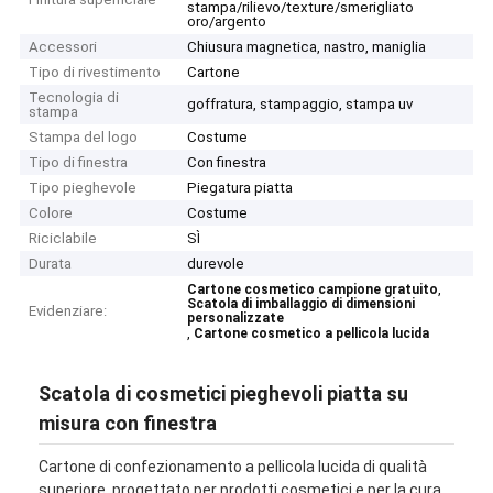
stampa/rilievo/texture/smerigliato
oro/argento
Accessori
Chiusura magnetica, nastro, maniglia
Tipo di rivestimento
Cartone
Tecnologia di
goffratura, stampaggio, stampa uv
stampa
Stampa del logo
Costume
Tipo di finestra
Con finestra
Tipo pieghevole
Piegatura piatta
Colore
Costume
Riciclabile
SÌ
Durata
durevole
,
Cartone cosmetico campione gratuito
Scatola di imballaggio di dimensioni
Evidenziare:
personalizzate
,
Cartone cosmetico a pellicola lucida
Scatola di cosmetici pieghevoli piatta su
misura con finestra
Cartone di confezionamento a pellicola lucida di qualità
superiore, progettato per prodotti cosmetici e per la cura