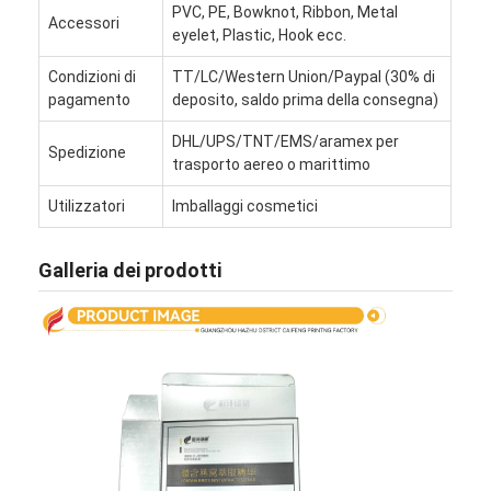
PVC, PE, Bowknot, Ribbon, Metal
Visita alla fabbrica
Accessori
eyelet, Plastic, Hook ecc.
Controllo di qualità
Condizioni di
TT/LC/Western Union/Paypal (30% di
pagamento
deposito, saldo prima della consegna)
Contattaci
DHL/UPS/TNT/EMS/aramex per
Spedizione
trasporto aereo o marittimo
Notizie
Utilizzatori
Imballaggi cosmetici
stampa di scatole di imballaggio
Galleria dei prodotti
Scatola d'imballaggio cosmetica
Scatola di imballaggio elettronica
borse di carta del regalo
Contenitore di regalo rigido