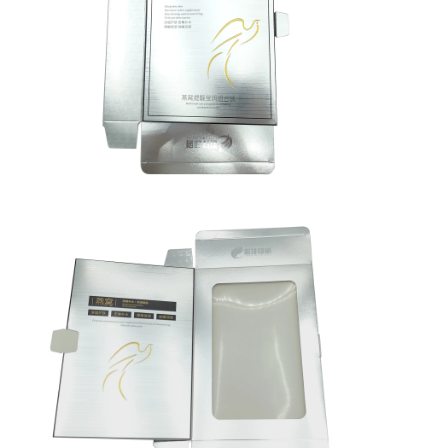
scatola di carta pieghevole
scatola di visualizzazione del contatore
Prodotti per la vendita al dettaglio
Etichetta adesiva
Borsa d'imballaggio della maschera facciale
Stampa di opuscoli su misura
Pacchetto rosso personalizzato