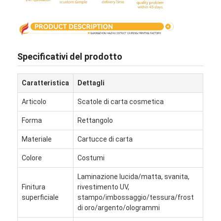
Specificativi del prodotto
Caratteristica
Dettagli
Articolo
Scatole di carta cosmetica
Forma
Rettangolo
Materiale
Cartucce di carta
Colore
Costumi
Casa.
Laminazione lucida/matta, svanita,
Prodotti
Finitura
rivestimento UV,
superficiale
stampo/imbossaggio/tessura/frost
di oro/argento/ologrammi
Chi Siamo