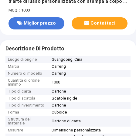
d'arte di lusso personalizzata con stampa a colpo e
disegno cuboide
MOQ：1000
Miglior prezzo
Contattaci
Descrizione Di Prodotto
Luogo di origine
Guangdong, Cina
Marca
Caifeng
Numero di modello
Caifeng
Quantità di ordine
1000
minimo
Tipo di carta
Cartone
Tipo di scatola
Scatole rigide
Tipo di rivestimento
Cartone
Forma
Cuboide
Struttura del
Cartone di carta
materiale
Misurare
Dimensione personalizzata