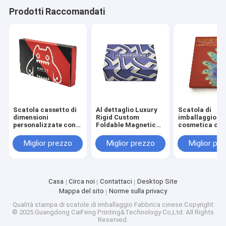
Prodotti Raccomandati
Scatola cassetto di
Al dettaglio Luxury
Scatola di
dimensioni
Rigid Custom
imballaggio
personalizzate con
Foldable Magnetic
cosmetica con
verniciatura opaca e
Gift Box con 3-7
personalizzat
goffratura per
giorni di tempo di
dimensioni
Miglior prezzo
Miglior prezzo
Miglior pr
packaging
campionamento e
personalizzate
cosmetico
dimensioni
tempo di
personalizzate per
campionament
imballaggi cosmetici
3-7 giorni per 
della pelle e de
Casa
Circa noi
Contattaci
Desktop Site
cosmetici
Mappa del sito
Norme sulla privacy
Qualità
stampa di scatole di imballaggio
Fabbrica cinese.Copyright
© 2025 Guangdong CaiFeng Printing&Technology Co,Ltd. All Rights
Reserved.