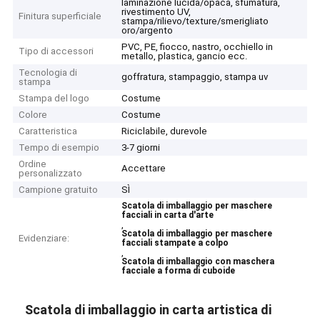
laminazione lucida/opaca, sfumatura,
rivestimento UV,
Finitura superficiale
stampa/rilievo/texture/smerigliato
oro/argento
PVC, PE, fiocco, nastro, occhiello in
Tipo di accessori
metallo, plastica, gancio ecc.
Tecnologia di
goffratura, stampaggio, stampa uv
stampa
Stampa del logo
Costume
Colore
Costume
Caratteristica
Riciclabile, durevole
Tempo di esempio
3-7 giorni
Ordine
Accettare
personalizzato
Campione gratuito
SÌ
Scatola di imballaggio per maschere
facciali in carta d'arte
,
Scatola di imballaggio per maschere
Evidenziare:
facciali stampate a colpo
,
Scatola di imballaggio con maschera
facciale a forma di cuboide
Scatola di imballaggio in carta artistica di