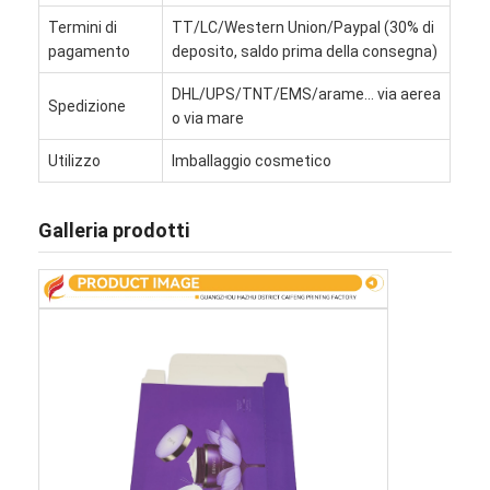
Visita alla fabbrica
Termini di
TT/LC/Western Union/Paypal (30% di
pagamento
deposito, saldo prima della consegna)
Controllo di qualità
DHL/UPS/TNT/EMS/arame... via aerea
Spedizione
Contattaci
o via mare
Utilizzo
Imballaggio cosmetico
Notizie
Galleria prodotti
stampa di scatole di imballaggio
Scatola d'imballaggio cosmetica
Scatola di imballaggio elettronica
borse di carta del regalo
Contenitore di regalo rigido