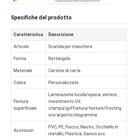
Specifiche del prodotto
Caratteristica
Descrizione
Articolo
Scatola per maschere
Forma
Rettangolo
Materiale
Cartone di carta
Colore
Personalizzato
Laminazione lucida/opaca, vernice,
Finitura
rivestimento UV,
Casa.
superficiale
stampa/goffratura/texture/frosting
oro/argento/ologramma
Prodotti
PVC, PE, Fiocco, Nastro, Occhiello in
Chi Siamo
Accessori
metallo, Plastica, Gancio ecc.