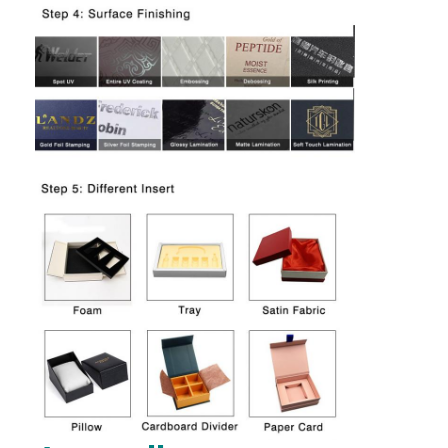
Werksbesichtigung
Qualitätskontrolle
Kontaktieren Sie uns
Neuigkeiten
Verpackungskartondruck
Kosmetischer Verpackenkasten
Elektronik-Verpackungsbox
Papiergeschenktaschen
Steife Geschenkbox