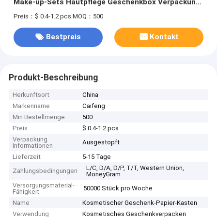
Make-up-Sets Hautpflege Geschenkbox Verpackung
Custom-Boxen mit Logo-Verpackung
Preis：$ 0.4-1.2 pcs
MOQ：500
Bestpreis
Kontakt
Produkt-Beschreibung
Herkunftsort
China
Markenname
Caifeng
Min Bestellmenge
500
Preis
$ 0.4-1.2 pcs
Verpackung
Ausgestopft
Informationen
Lieferzeit
5-15 Tage
L/C, D/A, D/P, T/T, Western Union,
Zahlungsbedingungen
MoneyGram
Versorgungsmaterial-
50000 Stück pro Woche
Fähigkeit
Name
Kosmetischer Geschenk-Papier-Kasten
Verwendung
Kosmetisches Geschenkverpacken