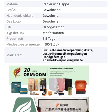
Material
Papier und Pappe
Größe
Gewohnheit
Nachdenklichkeit
Gewohnheit
Das Logo
Gewohnheit
Stil
Handgefertigt
Typ der Box
steifer Kasten
Probenzeit
3-5 Tage
Mindestbestellmenge
500 Stück
,
Luxus-Kosmetikverpackungskiste
,
Luxus-Kosmetikverpackungen
Markieren:
Handgefertigte
Kosmetikverpackungskiste