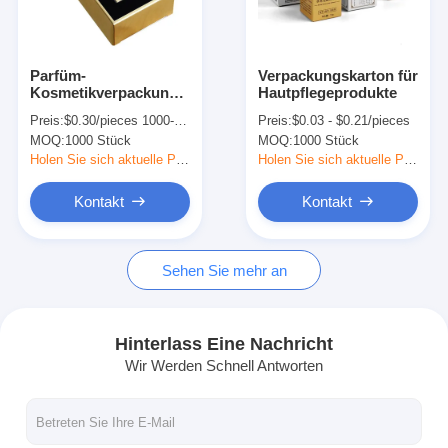
Werksbesichtigung
Qualitätskontrolle
Parfüm-
Verpackungskarton für
Kosmetikverpackung
Hautpflegeprodukte
Kontaktieren Sie uns
Verpackung von
Preis:
$0.30/pieces 1000-9999 pieces
Preis:
$0.03 - $0.21/pieces
Luxusgeschenkverpackungen
MOQ:
1000 Stück
MOQ:
1000 Stück
Neuigkeiten
Holen Sie sich aktuelle Preis
Holen Sie sich aktuelle Preis
Kontakt
Kontakt
Verpackungskartondruck
Sehen Sie mehr an
Kosmetischer Verpackenkasten
Elektronik-Verpackungsbox
Hinterlass Eine Nachricht
Wir Werden Schnell Antworten
Papiergeschenktaschen
Steife Geschenkbox