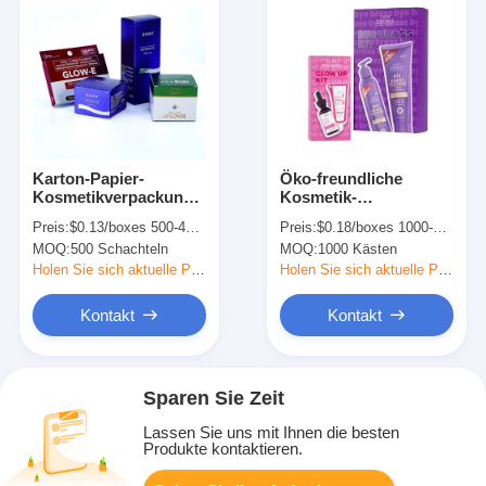
Karton-Papier-
Öko-freundliche
Kosmetikverpackungskiste
Kosmetik-
für Nagellack-
Flaschenverpackungskiste
Preis:
$0.13/boxes 500-4999 boxes
Preis:
$0.18/boxes 1000-4999 boxes
Ölzubehör
recycelbare
MOQ:
500 Schachteln
MOQ:
1000 Kästen
kundenspezifische
Hautpflegeverpackungskis
Holen Sie sich aktuelle Preis
Holen Sie sich aktuelle Preis
Kontakt
Kontakt
Sparen Sie Zeit
Lassen Sie uns mit Ihnen die besten
Produkte kontaktieren.