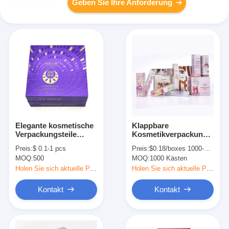
Geben Sie Ihre Anforderung
Elegante kosmetische
Klappbare
Verpackungsteile
Kosmetikverpackungskiste
Steifpapier Flip Top
benutzerdefinierte
Preis:
$ 0.1-1 pcs
Preis:
$0.18/boxes 1000-4999 boxes
Geschenkbox für
Farbe für Lippenstift
MOQ:
500
MOQ:
1000 Kästen
Hautpflege
und Hautpflege
Gesichtscreme
Holen Sie sich aktuelle Preis
Holen Sie sich aktuelle Preis
Kontakt
Kontakt