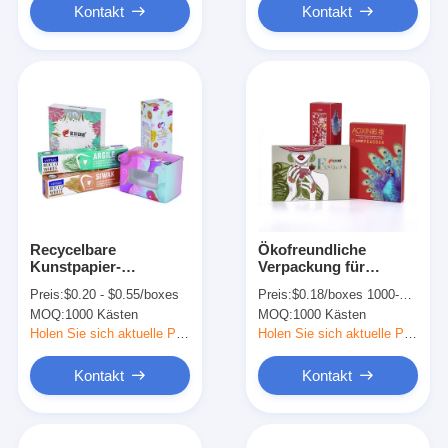
Kontakt
Kontakt
Recycelbare
Ökofreundliche
Kunstpapier-
Verpackung für
Kosmetikverpackung
kosmetische
Preis:
$0.20 - $0.55/boxes
Preis:
$0.18/boxes 1000-4999 boxes
für Augencreme und
Schachteln Konkaver
MOQ:
1000 Kästen
MOQ:
1000 Kästen
Hautpflegeprodukte
Konvexdruck für
Hautpflegecreme
Holen Sie sich aktuelle Preis
Holen Sie sich aktuelle Preis
Kontakt
Kontakt