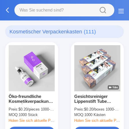
Kosmetischer Verpackenkasten
(111)
Öko-freundliche
Gesichtsreiniger
Kosmetikverpackung
Lippenstift Tube
30 ml Ölsäule Flasche
Verpackungskiste
Preis:
$0.20/pieces 1000-4999 pieces
Preis:
$0.20/boxes 1000-2999 boxes
Verpackungskiste
Kosmetikpapier
MOQ:
1000 Stück
MOQ:
1000 Kästen
Lippenstift
Verpackungskiste
Holen Sie sich aktuelle Preis
Holen Sie sich aktuelle Preis