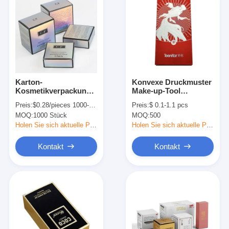
Karton-
Konvexe Druckmuster
Kosmetikverpackungskiste
Make-up-Tool
Recycling-Lippenstift
Geschenk-Box
Preis:
$0.28/pieces 1000-4999 pieces
Preis:
$ 0.1-1.1 pcs
Verpackungskiste
Kosmetik Eyeshadow-
MOQ:
1000 Stück
MOQ:
500
individuell
Box Verpackung
Holen Sie sich aktuelle Preis
Holen Sie sich aktuelle Preis
Kontakt
Kontakt
Heim
Produkte
Über uns