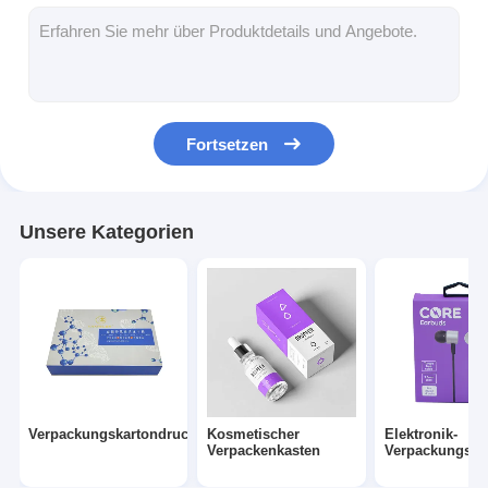
Faltschachtel aus Papier
Anzeigefach
Einzelhandelsregal-Wobbler
Fortsetzen
Aufkleber
Gesichtsmasken-Verpackentasche
Unsere Kategorien
Drucken von Broschüren nach Maß
Ein eigenes rotes Paket
Verpackungskartondruck
Kosmetischer
Elektronik-
Verpackenkasten
Verpackungsb