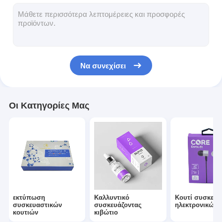
πτυσσόμενο χαρτοκιβώτιο
Πίνακα απεικόνισης μετρητή
Εμπορικές συσκευές για τα συρτάρια
Να συνεχίσει
Ετικέτα αυτοκόλλησης
Του προσώπου συσκευάζοντας τσάντα μασκών
Οι Κατηγορίες Μας
Εκτύπωση φυλλαδίων για ειδικούς
Προσαρμοσμένο κόκκινο πακέτο
εκτύπωση
Καλλυντικό
Κουτί συσκευα
συσκευαστικών
συσκευάζοντας
ηλεκτρονικών
κουτιών
κιβώτιο