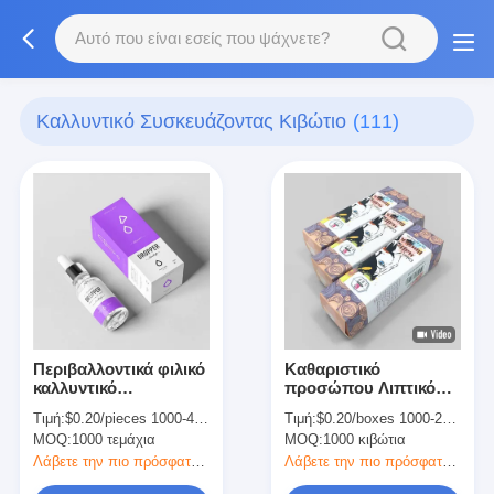
Καλλυντικό Συσκευάζοντας Κιβώτιο
(111)
Περιβαλλοντικά φιλικό
Καθαριστικό
καλλυντικό
προσώπου Λιπτικό
συσκευαστήριο 30 ml
σωλήνα Συσκευαστικό
Τιμή:
$0.20/pieces 1000-4999 pieces
Τιμή:
$0.20/boxes 1000-2999 boxes
μπουκάλι αιθέριας
κουτί Κοσμητικό χαρτί
MOQ:
1000 τεμάχια
MOQ:
1000 κιβώτια
λάδου
Λιπτικό λαμπτήρα
Συσκευαστικό κουτί
Λάβετε την πιο πρόσφατη τιμή
Λάβετε την πιο πρόσφατη τιμή