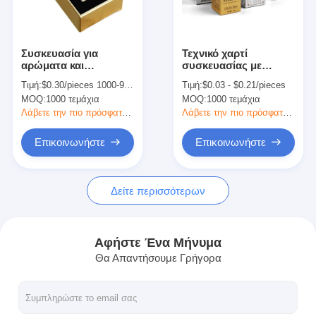
Επισκέψεις στο εργοστάσιο
Ποιοτικός έλεγχος
Συσκευασία για
Τεχνικό χαρτί
αρώματα και
συσκευασίας με
Επικοινωνήστε μαζί μας
καλλυντικά
σκληρή επιφάνεια
Τιμή:
$0.30/pieces 1000-9999 pieces
Τιμή:
$0.03 - $0.21/pieces
350g για προϊόντα
MOQ:
1000 τεμάχια
MOQ:
1000 τεμάχια
περιποίησης
Ειδήσεις
δέρματος
Λάβετε την πιο πρόσφατη τιμή
Λάβετε την πιο πρόσφατη τιμή
Επικοινωνήστε
Επικοινωνήστε
εκτύπωση συσκευαστικών κουτιών
Δείτε περισσότερων
Καλλυντικό συσκευάζοντας κιβώτιο
Κουτί συσκευασίας ηλεκτρονικών
Αφήστε Ένα Μήνυμα
Θα Απαντήσουμε Γρήγορα
τσάντες δώρων εγγράφου
Άκαμπτο κιβώτιο δώρων