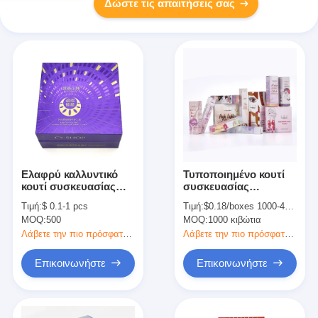
Δώστε τις απαιτήσεις σας
Ελαφρύ καλλυντικό
Τυποποιημένο κουτί
κουτί συσκευασίας
συσκευασίας
Σκληρό χαρτί Flip Top
καλλυντικών Χρώμα
Τιμή:
$ 0.1-1 pcs
Τιμή:
$0.18/boxes 1000-4999 boxes
κουτί δώρο για
προσαρμοσμένο για
MOQ:
500
MOQ:
1000 κιβώτια
φροντίδα του
κραγιόν και φροντίδα
δέρματος κρέμα
δέρματος
Λάβετε την πιο πρόσφατη τιμή
Λάβετε την πιο πρόσφατη τιμή
προσώπου
Επικοινωνήστε
Επικοινωνήστε