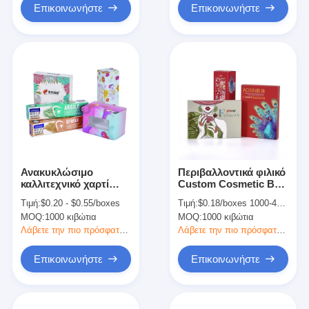
Επικοινωνήστε
Επικοινωνήστε
Ανακυκλώσιμο
Περιβαλλοντικά φιλικό
καλλιτεχνικό χαρτί
Custom Cosmetic Box
Κοσμητική
Packaging Κωνκώδης
Τιμή:
$0.20 - $0.55/boxes
Τιμή:
$0.18/boxes 1000-4999 boxes
συσκευασία κουτί για
Κονβέξια Εκτύπωση
MOQ:
1000 κιβώτια
MOQ:
1000 κιβώτια
τα μάτια κρέμα
για Κρέμα Φροντίδας
προϊόντα
Δέρματος
Λάβετε την πιο πρόσφατη τιμή
Λάβετε την πιο πρόσφατη τιμή
περιποίησης
δέρματος
Επικοινωνήστε
Επικοινωνήστε