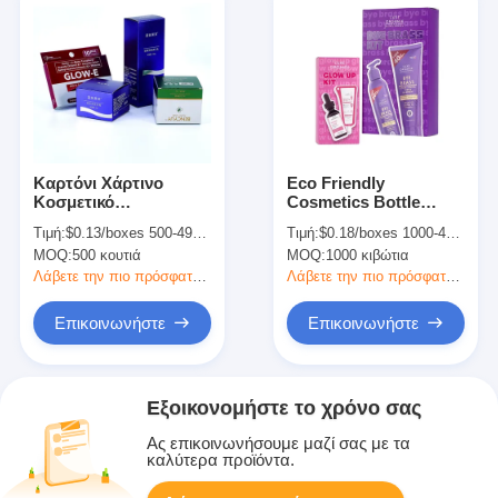
Καρτόνι Χάρτινο
Eco Friendly
Κοσμετικό
Cosmetics Bottle
Συσκευαστικό Κουτί
Packaging Box
Τιμή:
$0.13/boxes 500-4999 boxes
Τιμή:
$0.18/boxes 1000-4999 boxes
Για Ελαιόλαστρο
Ανακυκλώσιμο
MOQ:
500 κουτιά
MOQ:
1000 κιβώτια
Ναυτικών
Custom Skin Care
Packaging Box Η
Λάβετε την πιο πρόσφατη τιμή
Λάβετε την πιο πρόσφατη τιμή
συσκευασία για το
δέρμα είναι φιλική
Επικοινωνήστε
Επικοινωνήστε
προς το περιβάλλον
Εξοικονομήστε το χρόνο σας
Ας επικοινωνήσουμε μαζί σας με τα
καλύτερα προϊόντα.