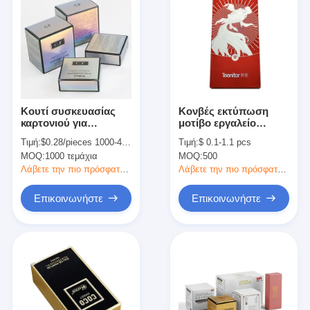
Κουτί συσκευασίας
Κονβές εκτύπωση
καρτονιού για
μοτίβο εργαλείο
καλλυντικά
μακιγιάζ κουτί δώρο
Τιμή:
$0.28/pieces 1000-4999 pieces
Τιμή:
$ 0.1-1.1 pcs
Ανακυκλωμένο
καλλυντικά κουτί
MOQ:
1000 τεμάχια
MOQ:
500
κραγιόν Κουτί
Eyeshadow
συσκευασίας
συσκευασία
Λάβετε την πιο πρόσφατη τιμή
Λάβετε την πιο πρόσφατη τιμή
προσαρμοσμένο
Επικοινωνήστε
Επικοινωνήστε
Σπίτι
Προϊόντα
Σχετικά με εμάς