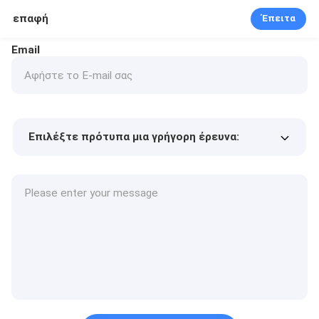
επαφή
Έπειτα
Email
Επιλέξτε πρότυπα μια γρήγορη έρευνα:
Τιμή προϊόντος
Min.order quantity
Vraag een staal aan
Meer details