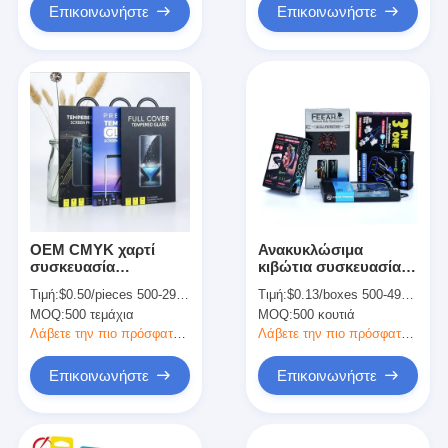
Επικοινωνήστε
Επικοινωνήστε
OEM CMYK χαρτί
Ανακυκλώσιμα
συσκευασία
κιβώτια συσκευασίας
ηλεκτρονικών
περιβλήματος κινητών
Τιμή:
$0.50/pieces 500-2999 pieces
Τιμή:
$0.13/boxes 500-4999 boxes
συσκευασιών για το
τηλεφώνων με
MOQ:
500 τεμάχια
MOQ:
500 κουτιά
iPhone προστατευτής
κιβώτιο οθόνης
οθόνης
κινητών τηλεφώνων
Λάβετε την πιο πρόσφατη τιμή
Λάβετε την πιο πρόσφατη τιμή
προσαρμοσμένη
Windows
Επικοινωνήστε
Επικοινωνήστε