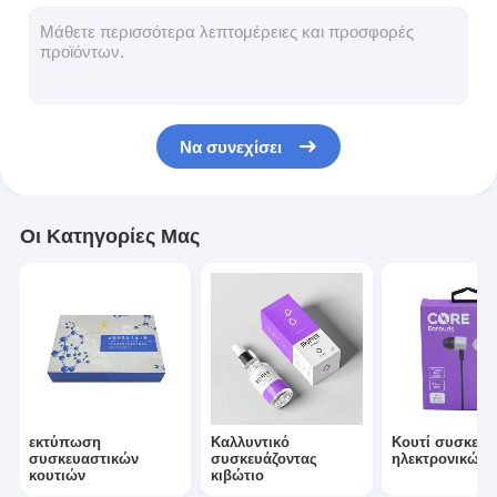
πτυσσόμενο χαρτοκιβώτιο
Πίνακα απεικόνισης μετρητή
Εμπορικές συσκευές για τα συρτάρια
Να συνεχίσει
Ετικέτα αυτοκόλλησης
Του προσώπου συσκευάζοντας τσάντα μασκών
Οι Κατηγορίες Μας
Εκτύπωση φυλλαδίων για ειδικούς
Προσαρμοσμένο κόκκινο πακέτο
εκτύπωση
Καλλυντικό
Κουτί συσκευα
συσκευαστικών
συσκευάζοντας
ηλεκτρονικών
κουτιών
κιβώτιο