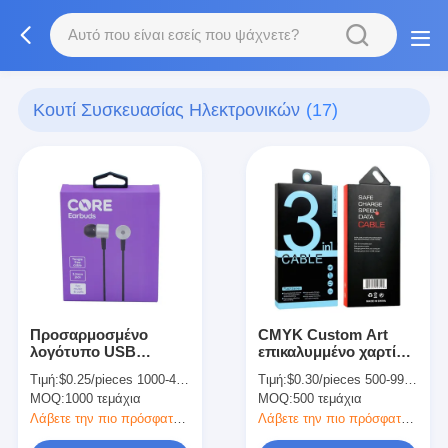
Κουτί Συσκευασίας Ηλεκτρονικών
(17)
Προσαρμοσμένο
CMYK Custom Art
λογότυπο USB
επικαλυμμένο χαρτί
καλώδιο συσκευασία
καλώδιο USB καλώδιο
Τιμή:
$0.25/pieces 1000-4999 pieces
Τιμή:
$0.30/pieces 500-9999 pieces
ηλεκτρονικών
δεδομένων
MOQ:
1000 τεμάχια
MOQ:
500 τεμάχια
συσκευασιών
συσκευασία κουτί με
τρύπα κρεμάστρα
Λάβετε την πιο πρόσφατη τιμή
Λάβετε την πιο πρόσφατη τιμή