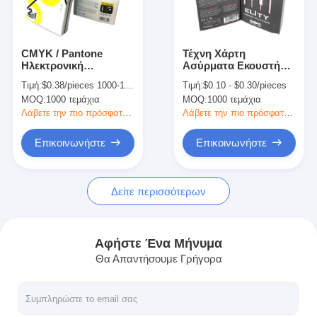
Επισκέψεις στο εργοστάσιο
Ποιοτικός έλεγχος
CMYK / Pantone
Τέχνη Χάρτη
Ηλεκτρονική
Ασύρματα Εκουστήρια
Επικοινωνήστε μαζί μας
συσκευασία κουτί
Airpods Συσκευαστικό
Τιμή:
$0.38/pieces 1000-1999 pieces
Τιμή:
$0.10 - $0.30/pieces
Κουδούνια Κουδούνια
Κουτί Με
MOQ:
1000 τεμάχια
MOQ:
1000 τεμάχια
Λάμιναρισμένη
Ειδήσεις
Συσκευασία
Λάβετε την πιο πρόσφατη τιμή
Λάβετε την πιο πρόσφατη τιμή
Επικοινωνήστε
Επικοινωνήστε
εκτύπωση συσκευαστικών κουτιών
Δείτε περισσότερων
Καλλυντικό συσκευάζοντας κιβώτιο
Κουτί συσκευασίας ηλεκτρονικών
Αφήστε Ένα Μήνυμα
Θα Απαντήσουμε Γρήγορα
τσάντες δώρων εγγράφου
Άκαμπτο κιβώτιο δώρων