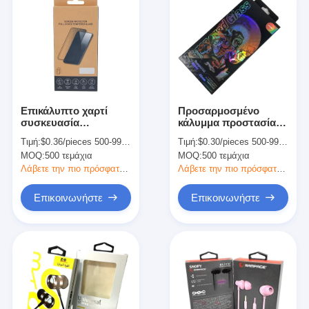
Επικάλυπτο χαρτί
Προσαρμοσμένο
συσκευασία
κάλυμμα προστασίας
ηλεκτρονικών
γυαλιού Συσκευαστικό
Τιμή:
$0.36/pieces 500-999 pieces
Τιμή:
$0.30/pieces 500-9999 pieces
συσκευασιών
κιβώτιο κινητού
MOQ:
500 τεμάχια
MOQ:
500 τεμάχια
Διαφανές τηλέφωνο
θερμαινόμενου
Επεξεργασμένο γυαλί
γυαλιού
Λάβετε την πιο πρόσφατη τιμή
Λάβετε την πιο πρόσφατη τιμή
συσκευασία
Επικοινωνήστε
Επικοινωνήστε
Σπίτι
Προϊόντα
Σχετικά με εμάς