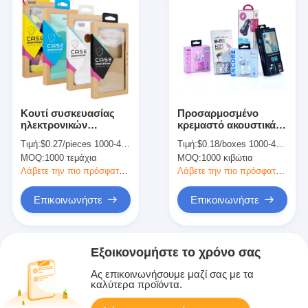
Κουτί συσκευασίας
Προσαρμοσμένο
ηλεκτρονικών
κρεμαστό ακουστικά
προϊόντων CMYK
κουτί συσκευασίας
Τιμή:
$0.27/pieces 1000-4999 pieces
Τιμή:
$0.18/boxes 1000-4999 boxes
Κουτί συσκευασίας
ακουστικών με
MOQ:
1000 τεμάχια
MOQ:
1000 κιβώτια
χαρτιού
παράθυρο σε χαρτί
τέχνης
Λάβετε την πιο πρόσφατη τιμή
Λάβετε την πιο πρόσφατη τιμή
Επικοινωνήστε
Επικοινωνήστε
Εξοικονομήστε το χρόνο σας
Ας επικοινωνήσουμε μαζί σας με τα
καλύτερα προϊόντα.