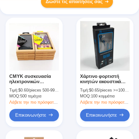
Δώστε τις απαιτήσεις σας
CMYK συσκευασία
Χάρτινο φορτιστή
ηλεκτρονικών
κινητών ακουστικά
συσκευασιών
συσκευασία κουτί
Τιμή:
$0.60/pieces 500-999 pieces
Τιμή:
$0.65/pieces >=100 pieces
CMYK Offset
MOQ:
500 τεμάχια
MOQ:
100 κομμάτια
εκτύπωση με
διαφανές παράθυρο
Λάβετε την πιο πρόσφατη τιμή
Λάβετε την πιο πρόσφατη τιμή
Επικοινωνήστε
Επικοινωνήστε