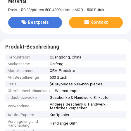
Material
Preis：$0.30/pieces 500-4999 pieces
MOQ：500 Stück
Bestpreis
Kontakt
Produkt-Beschreibung
Herkunftsort
Guangdong, China
Markenname
Caifeng
Modellnummer
OEM-Produkte
Min Bestellmenge
500 Stück
Preis
$0.30/pieces 500-4999 pieces
Oberflächenbehandlung
Warmstempel
Industriezwecke
Geschenke & Handwerk, Einkaufen
Anderes Geschenk u. Handwerk,
Verwendung
festliches Verpacken
Art der Papiere
Kraftpapier
Versiegelung und
Handlänge Griff
Handhabung