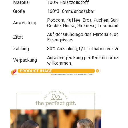
Material
100% Holzzzellstoff
Werksbesichtigung
Größe
160*310mm, anpassbar
Qualitätskontrolle
Popcorn, Kaffee, Brot, Kuchen, Sandwic
Anwendung
Cookie, Nüsse, Sickness, Lebensmittel 
Kontaktieren Sie uns
Auf der Grundlage des Materials, der G
Zitat
Erzeugnisses
Neuigkeiten
Zahlung
30% Anzahlung,T/T,Guthaben vor Versan
Außenverpackung per Karton normalerwei
Verpackung
willkommen.
Verpackungskartondruck
Kosmetischer Verpackenkasten
Elektronik-Verpackungsbox
Papiergeschenktaschen
Steife Geschenkbox