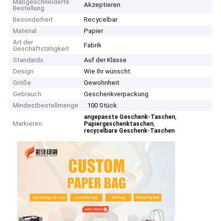
Maßgeschneiderte
Akzeptieren.
Bestellung
Besonderheit
Recycelbar
Material
Papier
Art der
Fabrik
Geschäftstätigkeit
Standards
Auf der Klasse
Design
Wie Ihr wünscht.
Größe
Gewohnheit
Gebrauch
Geschenkverpackung
Mindestbestellmenge
100 Stück
,
angepasste Geschenk-Taschen
Markieren:
,
Papiergeschenktaschen
recycelbare Geschenk-Taschen