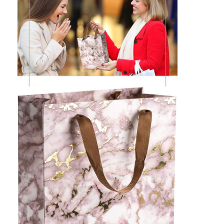
Faltschachtel aus Papier
Anzeigefach
Einzelhandelsregal-Wobbler
Aufkleber
Gesichtsmasken-Verpackentasche
Drucken von Broschüren nach Maß
Ein eigenes rotes Paket