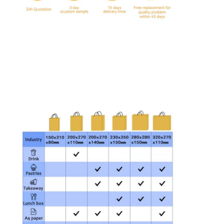
Faltschachtel aus Papier
Anzeigefach
Einzelhandelsregal-Wobbler
Aufkleber
Gesichtsmasken-Verpackentasche
Drucken von Broschüren nach Maß
Ein eigenes rotes Paket