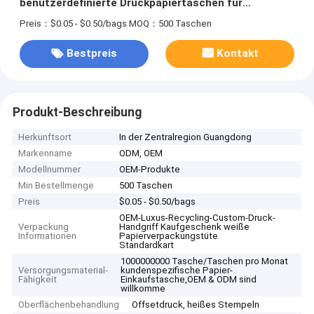
benutzerdefinierte Druckpapiertaschen für
Shopping-Schuhe
Preis：$0.05 - $0.50/bags
MOQ：500 Taschen
Bestpreis
Kontakt
Produkt-Beschreibung
Herkunftsort
In der Zentralregion Guangdong
Markenname
ODM, OEM
Modellnummer
OEM-Produkte
Min Bestellmenge
500 Taschen
Preis
$0.05 - $0.50/bags
OEM-Luxus-Recycling-Custom-Druck-
Verpackung
Handgriff Kaufgeschenk weiße
Informationen
Papierverpackungstüte
Standardkart
1000000000 Tasche/Taschen pro Monat
Versorgungsmaterial-
kundenspezifische Papier-
Fähigkeit
Einkaufstasche,OEM & ODM sind
willkomme
Oberflächenbehandlung
Offsetdruck, heißes Stempeln