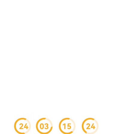
Werksbesichtigung
Qualitätskontrolle
Kontaktieren Sie uns
Neuigkeiten
Verpackungskartondruck
Kosmetischer Verpackenkasten
Elektronik-Verpackungsbox
Papiergeschenktaschen
Steife Geschenkbox