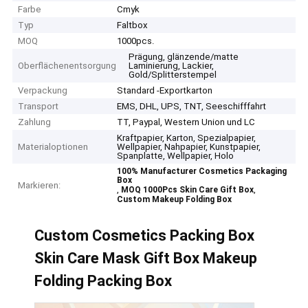
Farbe
Cmyk
Typ
Faltbox
MOQ
1000pcs.
Prägung, glänzende/matte
Oberflächenentsorgung
Laminierung, Lackier,
Gold/Splitterstempel
Verpackung
Standard -Exportkarton
Transport
EMS, DHL, UPS, TNT, Seeschifffahrt
Zahlung
TT, Paypal, Western Union und LC
Kraftpapier, Karton, Spezialpapier,
Materialoptionen
Wellpapier, Nahpapier, Kunstpapier,
Spanplatte, Wellpapier, Holo
100% Manufacturer Cosmetics Packaging
Box
Markieren:
,
,
MOQ 1000Pcs Skin Care Gift Box
Custom Makeup Folding Box
Custom Cosmetics Packing Box
Skin Care Mask Gift Box Makeup
Folding Packing Box