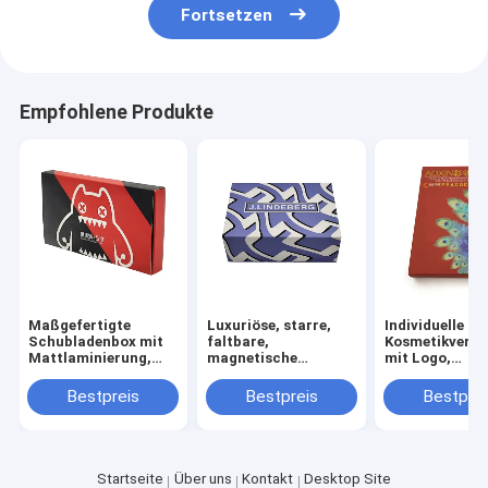
Fortsetzen
Empfohlene Produkte
Maßgefertigte
Luxuriöse, starre,
Individuelle
Schubladenbox mit
faltbare,
Kosmetikverp
Mattlaminierung,
magnetische
mit Logo,
Lackierung und
Geschenkbox für den
individueller 
Prägung für
Großhandel mit 3-7
und 3-7 Tagen
Bestpreis
Bestpreis
Bestprei
Kosmetikverpackungen
Tagen Musterzeit
Musterzeit für
und individueller
Hautpflege un
Größe für
Kosmetika
Kosmetikverpackungen
Startseite
Über uns
Kontakt
Desktop Site