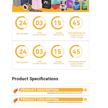
Product Specifications
Heim
Produkte
Über uns