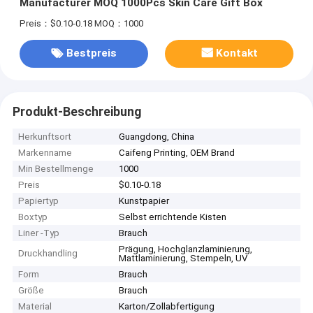
Manufacturer MOQ 1000Pcs Skin Care Gift Box
Preis：$0.10-0.18
MOQ：1000
Bestpreis
Kontakt
Produkt-Beschreibung
Herkunftsort
Guangdong, China
Markenname
Caifeng Printing, OEM Brand
Min Bestellmenge
1000
Preis
$0.10-0.18
Papiertyp
Kunstpapier
Boxtyp
Selbst errichtende Kisten
Liner -Typ
Brauch
Prägung, Hochglanzlaminierung,
Druckhandling
Mattlaminierung, Stempeln, UV
Form
Brauch
Größe
Brauch
Material
Karton/Zollabfertigung