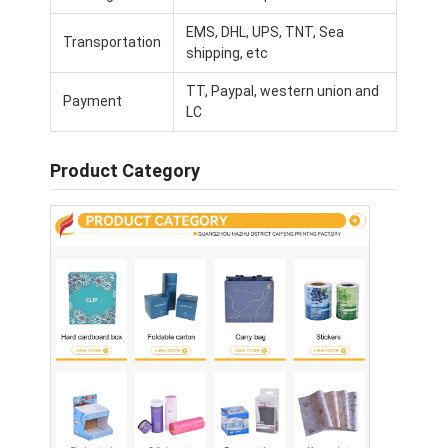
Faltschachtel aus Papier
EMS, DHL, UPS, TNT, Sea
Transportation
shipping, etc
Anzeigefach
TT, Paypal, western union and
Einzelhandelsregal-Wobbler
Payment
LC
Aufkleber
Product Category
Gesichtsmasken-Verpackentasche
Drucken von Broschüren nach Maß
Ein eigenes rotes Paket