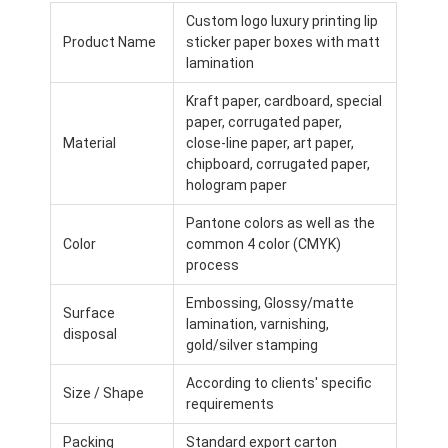
Werksbesichtigung
Custom logo luxury printing lip
Product Name
sticker paper boxes with matt
Qualitätskontrolle
lamination
Kraft paper, cardboard, special
Kontaktieren Sie uns
paper, corrugated paper,
Material
close-line paper, art paper,
Neuigkeiten
chipboard, corrugated paper,
hologram paper
Pantone colors as well as the
Verpackungskartondruck
Color
common 4 color (CMYK)
process
Kosmetischer Verpackenkasten
Embossing, Glossy/matte
Surface
lamination, varnishing,
Elektronik-Verpackungsbox
disposal
gold/silver stamping
Papiergeschenktaschen
According to clients' specific
Size / Shape
requirements
Steife Geschenkbox
Packing
Standard export carton