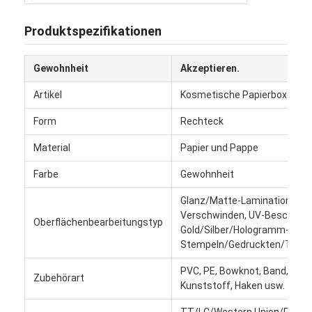
Produktspezifikationen
Gewohnheit
Akzeptieren.
Artikel
Kosmetische Papierboxen
Form
Rechteck
Material
Papier und Pappe
Farbe
Gewohnheit
Glanz/Matte-Lamination,
Verschwinden, UV-Beschicht
Oberflächenbearbeitungstyp
Gold/Silber/Hologramm-
Heim
Stempeln/Gedruckten/Textu
Produkte
PVC, PE, Bowknot, Band, Meta
Zubehörart
Kunststoff, Haken usw.
Über uns
TT/LC/Western Union/Paypa