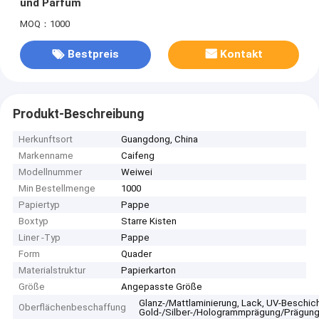
und Parfüm
MOQ：1000
Bestpreis
Kontakt
Produkt-Beschreibung
Herkunftsort
Guangdong, China
Markenname
Caifeng
Modellnummer
Weiwei
Min Bestellmenge
1000
Papiertyp
Pappe
Boxtyp
Starre Kisten
Liner -Typ
Pappe
Form
Quader
Materialstruktur
Papierkarton
Größe
Angepasste Größe
Glanz-/Mattlaminierung, Lack, UV-Beschic
Oberflächenbeschaffung
Gold-/Silber-/Hologrammprägung/Prägung