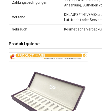
Zahlungsbedingungen
Werksbesichtigung
Anzahlung, Guthaben vor Lief
DHL/UPS/TNT/EMS/arame... 
Qualitätskontrolle
Versand
Luftfracht oder Seeverkehr
Kontaktieren Sie uns
Gebrauch
Kosmetische Verpackungen
Neuigkeiten
Produktgalerie
Verpackungskartondruck
Kosmetischer Verpackenkasten
Elektronik-Verpackungsbox
Papiergeschenktaschen
Steife Geschenkbox