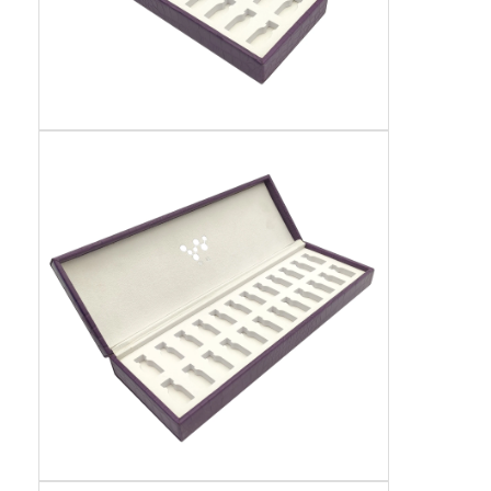
Faltschachtel aus Papier
Anzeigefach
Einzelhandelsregal-Wobbler
Aufkleber
Gesichtsmasken-Verpackentasche
Drucken von Broschüren nach Maß
Ein eigenes rotes Paket