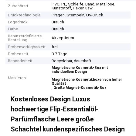
PVC, PE, Schleife, Band, Metallöse,
Zubehörart
Kunststoff, Haken usw.
Drucktechnologie
Prägen, Stempeln, UV-Druck
Logodruck
Brauch
Farbe
Brauch
Benutzerdefinierte
Akzeptieren
Bestellung
Probenverfügbarkeit
frei
Probenzeit
3-7 Tage
Besonderheit
Recyclebar, dauerhaft
Magnetische Kosmetik-Box mit
individuellem Design
,
Markieren:
Magnetische Kosmetikboxen von hoher
Qualität
,
Große Magnet-Kosmetik-Box
Kostenloses Design Luxus
hochwertige Flip-Essentialöl-
Parfümflasche Leere große
Schachtel kundenspezifisches Design