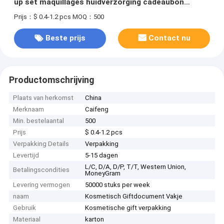
up set maquillages huidverzorging cadeaubon
verpakking aangepaste dozen met logo verpakking
Prijs：$ 0.4-1.2 pcs
MOQ：500
Beste prijs
Contact nu
Productomschrijving
Plaats van herkomst
China
Merknaam
Caifeng
Min. bestelaantal
500
Prijs
$ 0.4-1.2 pcs
Verpakking Details
Verpakking
Levertijd
5-15 dagen
L/C, D/A, D/P, T/T, Western Union,
Betalingscondities
MoneyGram
Levering vermogen
50000 stuks per week
naam
Kosmetisch Giftdocument Vakje
Gebruik
Kosmetische gift verpakking
Materiaal
karton