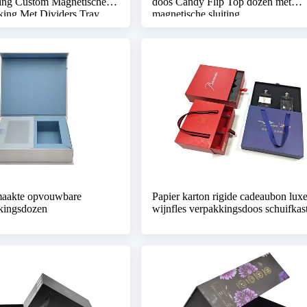
ing Custom Magnetische
doos Candy Flip Top dozen met
king Met Dividers Tray
magnetische sluiting
aakte opvouwbare
Papier karton rigide cadeaubon lux
kingsdozen
wijnfles verpakkingsdoos schuifkas