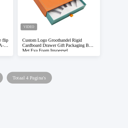
 flip
Custom Logo Groothandel Rigid
A-
Cardboard Drawer Gift Packaging Box
Met Eva Foam Invoegsel
Totaal 4 Pagina's