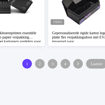
kleurenprinten essentiële
Gepersonaliseerde rigide karton lege
en papier verpakking
platte fles verpakkingsdoos met EV
t kartonnen verdelers voor
invoegsel voor
ng serum zak
huidverzorgingsproductset
1
2
3
4
Laatste