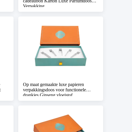
cadeaubon Karton Luxe Parfumdoos
Verpakking
e
Op maat gemaakte luxe papieren
t
verpakkingsdoos voor functionele
drankjes Ginseng vloeistof