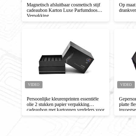
Magnetisch afsluitbaar cosmetisch stijf
Op maat
 olie
cadeaubon Karton Luxe Parfumdoos
drankve
Verpakking
ade
Persoonlijke kleurenprinten essentiële
Gepersona
olie 2 stukken papier verpakking
platte f
cadeaubon met kartonnen verdelers voor
invoegse
huidverzorging serum zak
huidverz