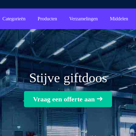
Categorieën
Producten
Verzamelingen
Middelen
Stijve giftdoos
Vraag een offerte aan