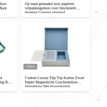
 luxe
Op maat gemaakte luxe papieren
Luxe 
fkast
verpakkingsdoos voor functionele
Dubbe
drankjes Ginseng vloeistof
verpa
id
Custom Luxury Flip Top Karton Zwart
Klein
ing Box
Papier Magnetische Geschenkdoos
cadea
Verpakking Met Invoegkarton
Koekj
Magnetische Papier Geschenkdoos