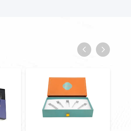
prev
next