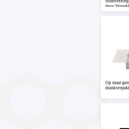
Huidverzorg
doos Verpak
Op maat gem
drankverpak