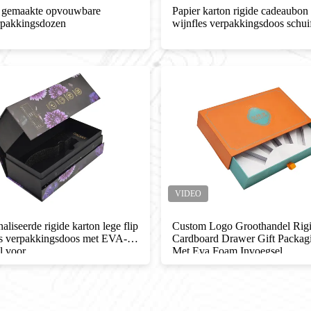
 gemaakte opvouwbare
Papier karton rigide cadeaubon
rpakkingsdozen
wijnfles verpakkingsdoos schui
liseerde rigide karton lege flip
Custom Logo Groothandel Rig
les verpakkingsdoos met EVA-
Cardboard Drawer Gift Packag
l voor
Met Eva Foam Invoegsel
orgingsproductset