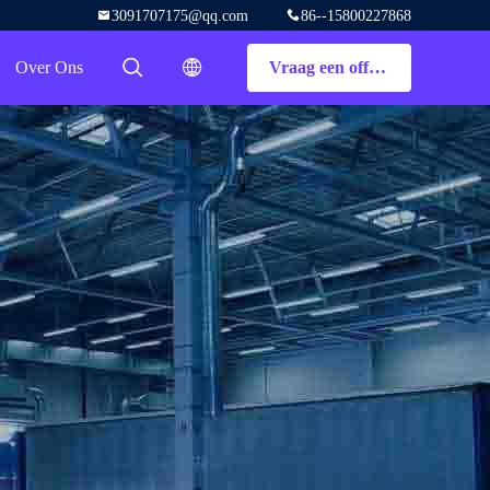
3091707175@qq.com
86--15800227868
Over Ons
Vraag een offerte aan
描述
描述