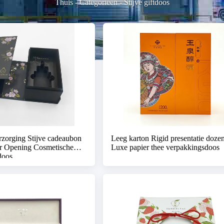
Thuis
-
Categorieën
-
Stijve giftdoos
zorging Stijve cadeaubon
Leeg karton Rigid presentatie doze
r Opening Cosmetische
Luxe papier thee verpakkingsdoos
doos