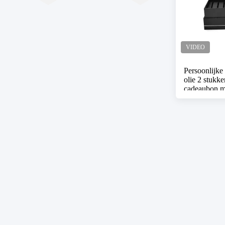
Persoonlijke 
olie 2 stukk
cadeaubon me
huidverzorgi