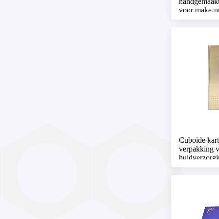
handgemaakt
voor make-u
Cuboïde kart
verpakking v
huidverzorgin