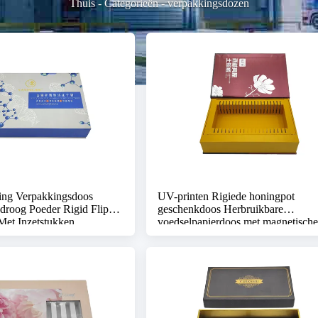
Thuis
-
Categorieën
-
verpakkingsdozen
ing Verpakkingsdoos
UV-printen Rigiede honingpot
sdroog Poeder Rigid Flip
geschenkdoos Herbruikbare
Met Inzetstukken
voedselpapierdoos met magnetische
sluiting