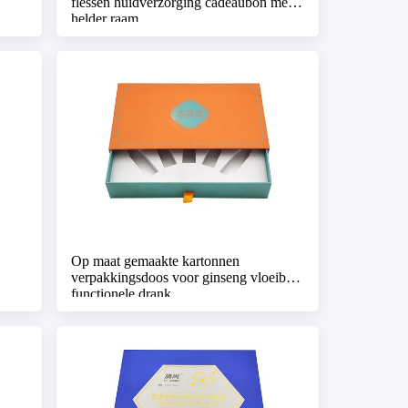
flessen huidverzorging cadeaubon met
helder raam
Op maat gemaakte kartonnen
verpakkingsdoos voor ginseng vloeibare
functionele drank