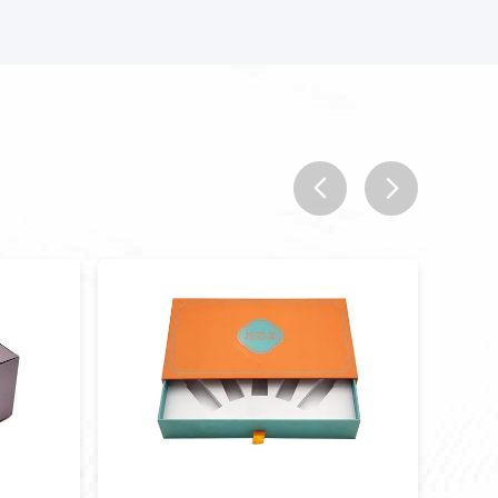
prev
next