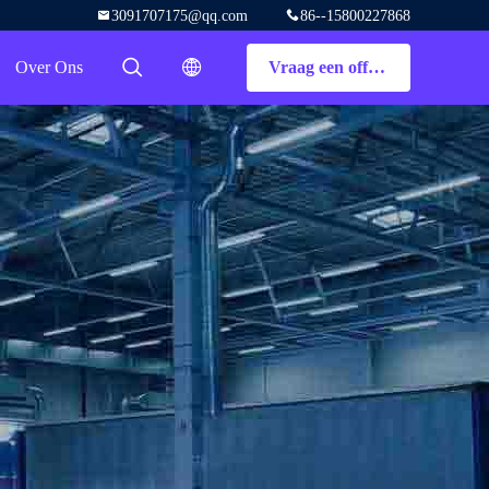
3091707175@qq.com
86--15800227868
Over Ons
Vraag een offerte aan
描述
描述