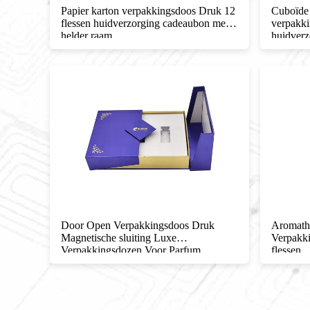
eaubon
Papier karton verpakkingsdoos Druk 12
Cuboïde 
lip
flessen huidverzorging cadeaubon met
verpakki
helder raam
huidverz
arfum
Door Open Verpakkingsdoos Druk
Aromather
Magnetische sluiting Luxe
Verpakki
Verpakkingsdozen Voor Parfum
flessen