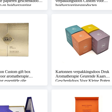
e papieren geschenkdoosje
verpakkingsdoos Custom voor
p en huidverzorging
huidverzorgingsproducten
on Custom gift box
Kartonnen verpakkingsdoos Druk
oor aromatherapie
Aromatherapie Geurende Kaars
g essentiële olie
Geschenkdoos Voor Kleine Potten