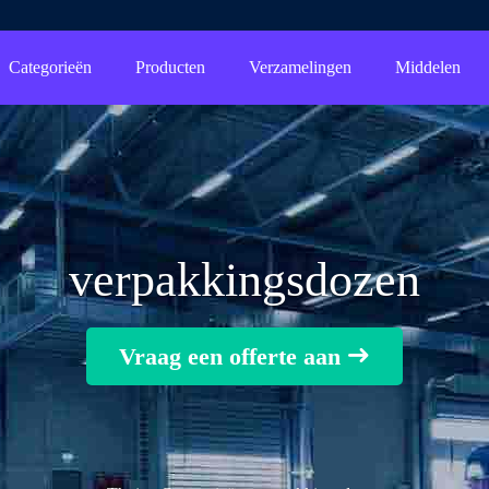
Categorieën
Producten
Verzamelingen
Middelen
verpakkingsdozen
Vraag een offerte aan