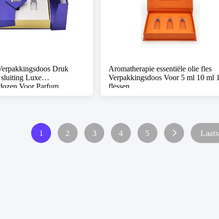
erpakkingsdoos Druk
Aromatherapie essentiële olie fles
sluiting Luxe
Verpakkingsdoos Voor 5 ml 10 ml 
dozen Voor Parfum
flessen
1
2
3
4
5
Laats