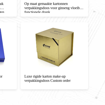
ruk
Op maat gemaakte kartonnen
Huidv
s
verpakkingsdoos voor ginseng vloeibare
Printe
ten
functionele drank
Paper
or
Luxe rigide karton make-up
Eco-v
verpakkingsdoos Custom order
2 stu
maat