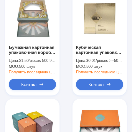
Бумажная картонная
Кубическая
упаковочная коробка
картонная упаковка
для печати 12
подарков для
Цена:
$1.50/pieces 500-999 pieces
Цена:
$0.01/pieces >=500 pieces
бутылок Подарочная
ароматерапии и
MOQ:
500 штук
MOQ:
500 штук
коробка для ухода за
ухода за кожей
кожей с прозрачным
Получить последнюю цену
Получить последнюю цену
окном
Контакт
Контакт
Домой
Продукты
О нас