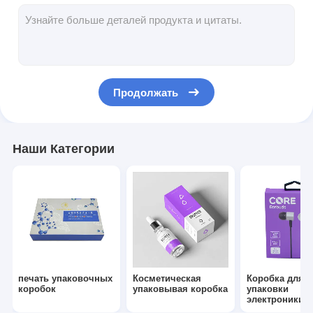
складная бумажная коробка
дисплейная коробка
Торговые вилки
Продолжать
Наклейка с наклейкой
Сумка лицевой маски упаковывая
Наши Категории
Печать брошюр на заказ
Красный пакет по заказу
печать упаковочных
Косметическая
Коробка для
коробок
упаковывая коробка
упаковки
электроники