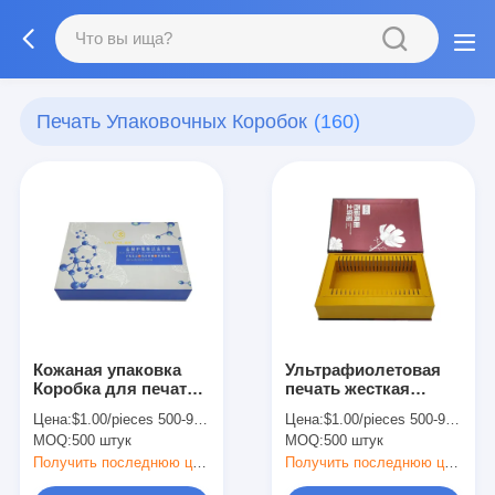
Печать Упаковочных Коробок
(160)
Кожаная упаковка
Ультрафиолетовая
Коробка для печати
печать жесткая
Сушеный порошок
медовая бутылка
Цена:
$1.00/pieces 500-999 pieces
Цена:
$1.00/pieces 500-999 pieces
для замораживания
для подарков
MOQ:
500 штук
MOQ:
500 штук
перерабатываемая
пищевая бумага с
Получить последнюю цену
Получить последнюю цену
магнитным