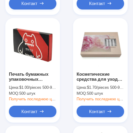
закрытием
Контакт
Контакт
Печать бумажных
Косметические
упаковочных
средства для ухода
коробок на заказ с
за кожей Подарочная
Цена:
$1.00/pieces 500-999 pieces
Цена:
$1.70/pieces 500-999 pieces
вставкой пены
коробка Упаковка
MOQ:
500 штук
MOQ:
500 штук
ISO9001/ QS
Картонная магнитная
сертифицирован
коробка с окном
Получить последнюю цену
Получить последнюю цену
Контакт
Контакт