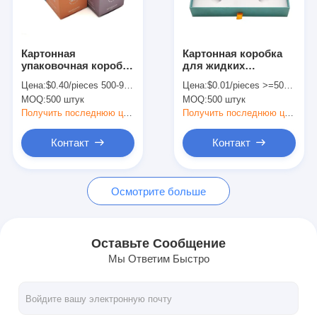
Экскурсия по заводу
Контроль качества
Картонная
Картонная коробка
упаковочная коробка
для жидких
Связаться с нами
для печати
функциональных
Цена:
$0.40/pieces 500-999 pieces
Цена:
$0.01/pieces >=500 pieces
Ароматическая
напитков из
MOQ:
500 штук
MOQ:
500 штук
ароматическая свеча
женьшеня
Новости
Подарочная коробка
Получить последнюю цену
Получить последнюю цену
для маленьких
банков
Контакт
Контакт
печать упаковочных коробок
Осмотрите больше
Косметическая упаковывая коробка
Коробка для упаковки электроники
Оставьте Сообщение
Мы Ответим Быстро
бумажные сумки подарка
Твердая подарочная коробка