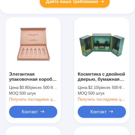
Дайте ваше требование
Элегантная
Косметика с двойной
упаковочная коробка
дверью, бумажная
для печати ручной
упаковка для
Цена:
$0.80/pieces 500-999 pieces
Цена:
$2.10/pieces 500-999 pieces
бумаги Подарочная
парфюмерии,
MOQ:
500 штук
MOQ:
500 штук
коробка для
упаковка для
макияжа и ухода за
товаров по уходу за
Получить последнюю цену
Получить последнюю цену
кожей
кожей
Контакт
Контакт