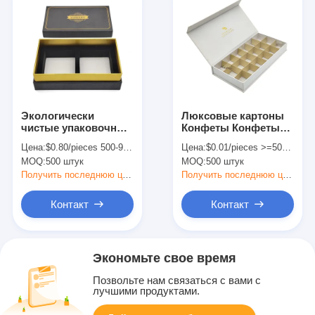
Экологически
Люксовые картоны
чистые упаковочные
Конфеты Конфеты
коробки для печати 2
Упаковка Коробка
Цена:
$0.80/pieces 500-999 pieces
Цена:
$0.01/pieces >=500 pieces
шт. подарочные
Заказ на заказ Тип
MOQ:
500 штук
MOQ:
500 штук
коробки для мыла
экологического
Получить последнюю цену
Получить последнюю цену
Контакт
Контакт
Экономьте свое время
Позвольте нам связаться с вами с
лучшими продуктами.