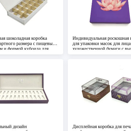
ая шоколадная коробка
Индивидуальная роскошная 
артного размера с пищевым
для упаковки масок для лица
м и формой кубоида для
художественной бумаги с в
ной упаковки
тиснением и кубовидным ди
льный дизайн
Дисплейная коробка для печ