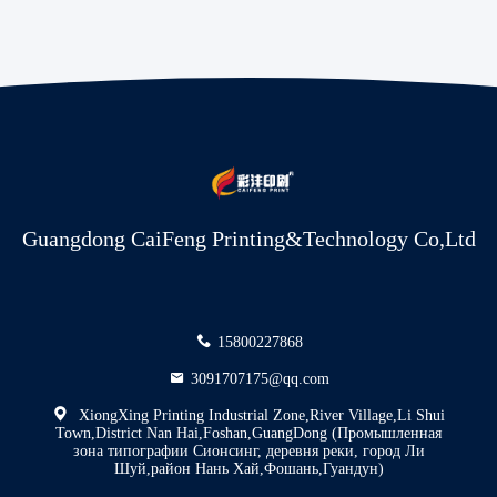
Guangdong CaiFeng Printing&Technology Co,Ltd
15800227868
3091707175@qq.com
XiongXing Printing Industrial Zone,River Village,Li Shui
Town,District Nan Hai,Foshan,GuangDong (Промышленная
зона типографии Сионсинг, деревня реки, город Ли
Шуй,район Нань Хай,Фошань,Гуандун)