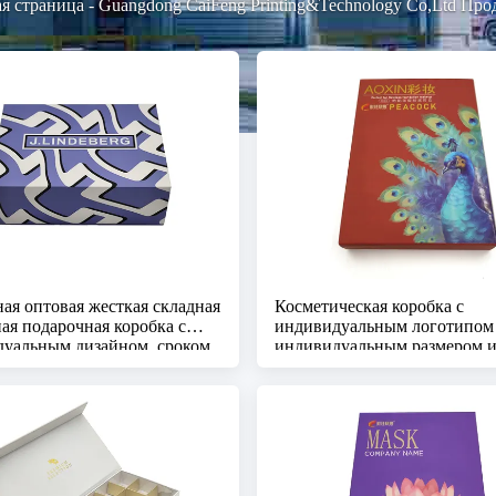
ая страница
-
Guangdong CaiFeng Printing&Technology Co,Ltd Пр
ая оптовая жесткая складная
Косметическая коробка с
ая подарочная коробка с
индивидуальным логотипом
уальным дизайном, сроком
индивидуальным размером и
ления образца 3-7 дней и
дней для обработки кожи и
уальным размером для
косметики
и косметики