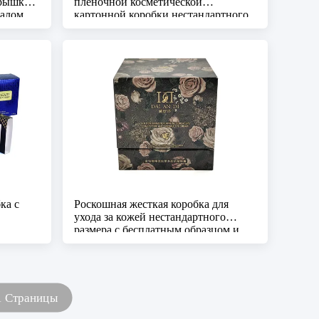
крышкой
пленочной косметической
иалом
картонной коробки нестандартного
размера для средств по уходу за
кожей
ка с
Роскошная жесткая коробка для
ухода за кожей нестандартного
размера с бесплатным образцом и
кубовидным дизайном для
косметической упаковки
1 Страницы