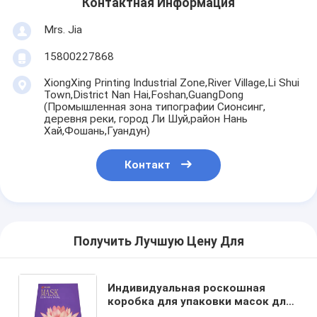
Контактная Информация
Mrs. Jia
15800227868
XiongXing Printing Industrial Zone,River Village,Li Shui
Town,District Nan Hai,Foshan,GuangDong
(Промышленная зона типографии Сионсинг,
деревня реки, город Ли Шуй,район Нань
Хай,Фошань,Гуандун)
Контакт
Получить Лучшую Цену Для
Индивидуальная роскошная
коробка для упаковки масок для
лица из художественной бумаги с