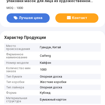
упаковки масок для лица из художественной
бумаги с выпуклым тиснением и кубовидным
MOQ：1000
дизайном
Лучшая цена
Контакт
Характер Продукции
Место
Гуандун, Китай
происхождения
Фирменное
Caifeng
наименование
Номер модели
Кайфэн
Количество мин
1000
заказа
Тип бумаги
Опорная доска
Тип коробки
Жесткие коробки
Тип лайнера
Опорная доска
Форма
Кубоид
Материальная
Бумажный картон
структура