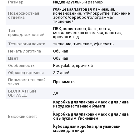
Размер
Индивидуальный размер
глянцевая/матовая ламинация,
Поверхностная
исчезновение, УФ-покрытие, тиснение
отделка
золото/серебро/голограмма/
тиснение/
ПВХ, полиэтилен, бант, лента,
Тип
металлическая петелька, пластик,
принадлежностей
крючок и т. д.
Технология печати
тиснение, тиснение, уф-печать
Печать логотипа
Обычай
Цвет
Обычай
Особенность
Recyclable, прочный
Образец времени
3-7 дней
Пользовательский
Принимать
заказ
БЕСПЛАТНЫЙ
да
ОБРАЗЕЦ
Коробка для упаковки масок для лица
из художественной бумаги
,
Коробка для упаковки масок для лица
Высокий свет:
с выпуклым тиснением
,
Кубовидная коробка для упаковки
масок для лица