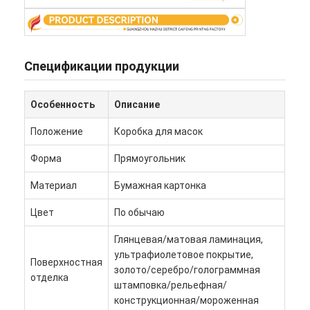
Спецификации продукции
Особенность
Описание
Положение
Коробка для масок
Форма
Прямоугольник
Материал
Бумажная картонка
Цвет
По обычаю
Домой
Глянцевая/матовая ламинация,
ультрафиолетовое покрытие,
Продукты
Поверхностная
золото/серебро/голограммная
отделка
штамповка/рельефная/
О нас
конструкционная/мороженная