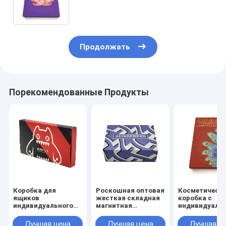
выпуклым тиснением и
кубовидным дизайном
Продолжать
Порекомендованные Продукты
Коробка для
Роскошная оптовая
Косметическ
ящиков
жесткая складная
коробка с
индивидуального
магнитная
индивидуаль
размера с матовым
подарочная
логотипом с
ламинированием,
коробка с
индивидуаль
Лучшая цена
Лучшая цена
Лучшая ц