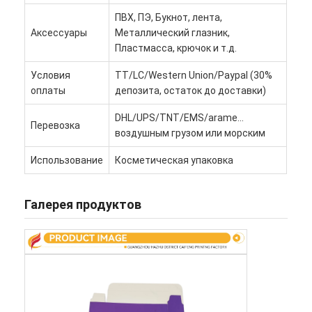
Экскурсия по заводу
ПВХ, ПЭ, Букнот, лента,
Аксессуары
Металлический глазник,
Контроль качества
Пластмасса, крючок и т.д.
Связаться с нами
Условия
TT/LC/Western Union/Paypal (30%
оплаты
депозита, остаток до доставки)
Новости
DHL/UPS/TNT/EMS/arame...
Перевозка
воздушным грузом или морским
Использование
Косметическая упаковка
печать упаковочных коробок
Косметическая упаковывая коробка
Галерея продуктов
Коробка для упаковки электроники
бумажные сумки подарка
Твердая подарочная коробка