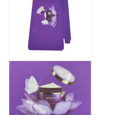
складная бумажная коробка
дисплейная коробка
Торговые вилки
Наклейка с наклейкой
Сумка лицевой маски упаковывая
Печать брошюр на заказ
Красный пакет по заказу