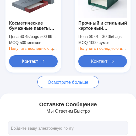
Экскурсия по заводу
Контроль качества
Косметические
Прочный и стильный
бумажные пакеты
картонный
Связаться с нами
для подарков из
бумажный сумки для
Цена:
$0.45/bags 500-999 bags
Цена:
$0.01 - $0.35/bags
картонной бумаги,
покупок
MOQ:
500 мешков
MOQ:
1000 сумок
коробки с ящиком и
Новости
ручкой
Получить последнюю цену
Получить последнюю цену
Контакт
Контакт
печать упаковочных коробок
Осмотрите больше
Косметическая упаковывая коробка
Коробка для упаковки электроники
Оставьте Сообщение
Мы Ответим Быстро
бумажные сумки подарка
Твердая подарочная коробка