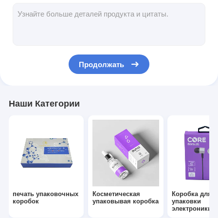
складная бумажная коробка
дисплейная коробка
Торговые вилки
Продолжать
Наклейка с наклейкой
Сумка лицевой маски упаковывая
Наши Категории
Печать брошюр на заказ
Красный пакет по заказу
печать упаковочных
Косметическая
Коробка для
коробок
упаковывая коробка
упаковки
электроники