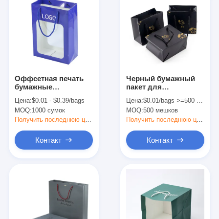
Оффсетная печать
Черный бумажный
бумажные
пакет для
подарочные пакеты
ювелирных изделий
Цена:
$0.01 - $0.39/bags
Цена:
$0.01/bags >=500 bags
экологически чистые
MOQ:
1000 сумок
MOQ:
500 мешков
Kraft бумажные
подарочные пакеты
Получить последнюю цену
Получить последнюю цену
с окном
Контакт
Контакт
Домой
Продукты
О нас