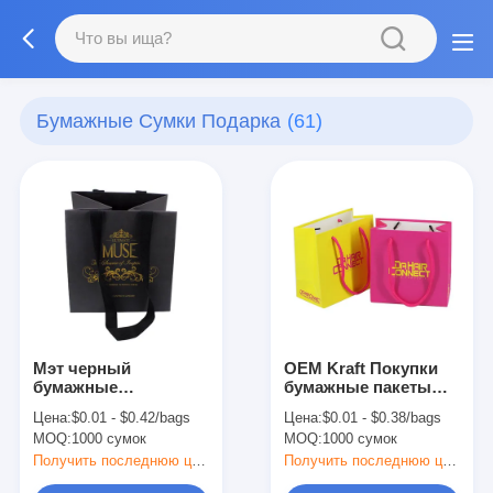
Бумажные Сумки Подарка
(61)
Мэт черный
OEM Kraft Покупки
бумажные
бумажные пакеты
сувенирные пакеты
для одежды и обуви
Цена:
$0.01 - $0.42/bags
Цена:
$0.01 - $0.38/bags
для одежды
Подарочные
MOQ:
1000 сумок
MOQ:
1000 сумок
упаковочные пакеты
сумочки
с ручками и нитью
Получить последнюю цену
Получить последнюю цену