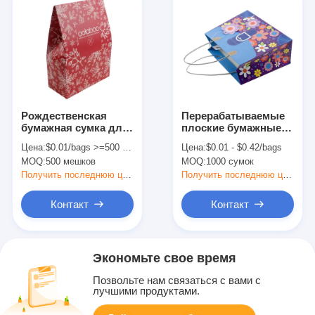
Рождественская
Перерабатываемые
бумажная сумка для
плоские бумажные
подарков из
пакеты с дном Kraft
Цена:
$0.01/bags >=500 bags
Цена:
$0.01 - $0.42/bags
расчесанной бумаги
Custom Logo Покупка
MOQ:
500 мешков
MOQ:
1000 сумок
продуктов питания
Получить последнюю цену
Получить последнюю цену
Контакт
Контакт
Экономьте свое время
Позвольте нам связаться с вами с
лучшими продуктами.