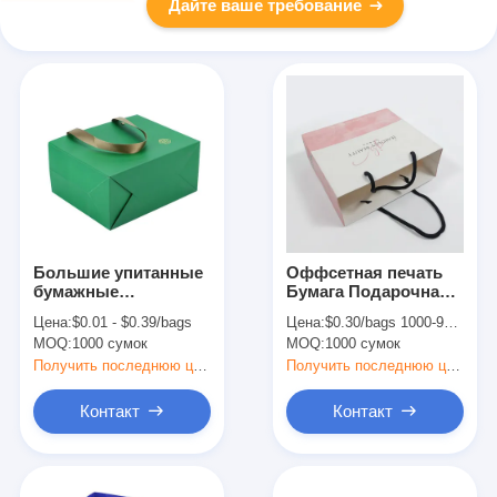
Дайте ваше требование
Большие упитанные
Оффсетная печать
бумажные
Бумага Подарочная
сувенирные пакеты
упаковка Сумки
Цена:
$0.01 - $0.39/bags
Цена:
$0.30/bags 1000-9999 bags
Большой
Роскошная
MOQ:
1000 сумок
MOQ:
1000 сумок
квадратный
косметическая
торговый сумочек с
одежда Подарочные
Получить последнюю цену
Получить последнюю цену
ручкой
сумки
Контакт
Контакт