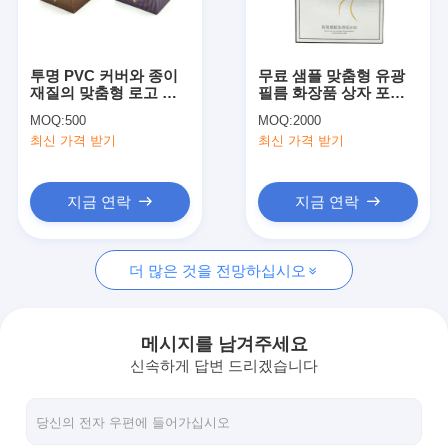
공장 투어
품질 관리
투명 PVC 커버와 종이
무료 샘플 맞춤형 유광
재질의 맞춤형 로고 인
필름 화장품 상자 포장
저희와 연락
쇄 향수 디스플레이 박
상자 (스킨 케어 제품용)
MOQ:
500
MOQ:
2000
스
최신 가격 받기
최신 가격 받기
뉴스
지금 연락
지금 연락
포장 상자 인쇄
더 많은 것을 전망하십시오
화장용 패키징 박스
전자 제품 포장 상자
메시지를 남겨주세요
신속하게 답변 드리겠습니다
종이 선물 가방
엄격한 선물 상자