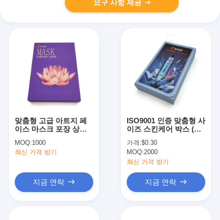
요구 사항 제공
맞춤형 고급 아트지 페
ISO9001 인증 맞춤형 사
이스 마스크 포장 상자
이즈 스킨케어 박스 (화
(엠보싱 인쇄 및 직육면
장품 포장, 3-7일 샘플
MOQ:
1000
가격:
$0.30
체 디자인)
제작)
최신 가격 받기
MOQ:
2000
최신 가격 받기
지금 연락
지금 연락