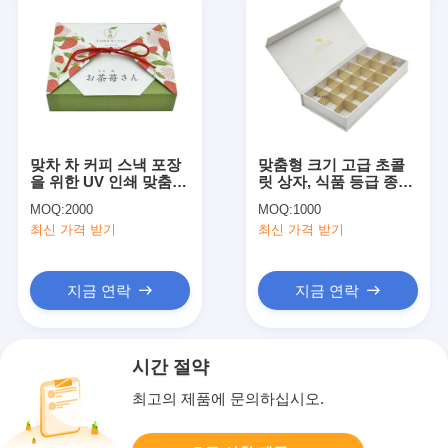
맞차 차 커피 스낵 포장
맞춤형 크기 고급 초콜
을 위한 UV 인쇄 맞춤형
릿 상자, 식품 등급 종이
ISO9001 인증 종이 접이
보드 및 선물 포장용 직
MOQ:
2000
MOQ:
1000
식 선물 상자
육면체 모양
최신 가격 받기
최신 가격 받기
지금 연락
지금 연락
시간 절약
최고의 제품에 문의하십시오.