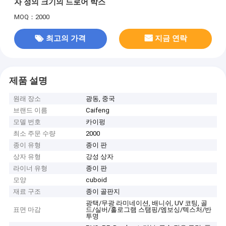
자 정의 크기의 드로어 박스
MOQ：2000
최고의 가격
지금 연락
제품 설명
원래 장소
광동, 중국
브랜드 이름
Caifeng
모델 번호
카이펑
최소 주문 수량
2000
종이 유형
종이 판
상자 유형
강성 상자
라이너 유형
종이 판
모양
cuboid
재료 구조
종이 골판지
광택/무광 라미네이션, 배니쉬, UV 코팅, 골
표면 마감
드/실버/홀로그램 스탬핑/엠보싱/텍스처/반
투명