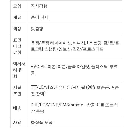
공장 투어
모양
직사각형
재료
종이 판지
품질 관리
색상
맞춤형
저희와 연락
표면
유광/무광 라미네이션, 바니시, UV 코팅, 금/은/홀
뉴스
마감
로그램 스탬핑/엠보싱/질감/프로스티드
유형
액세서
PVC, PE, 리본, 리본, 금속 아일렛, 플라스틱, 후크
리 유
포장 상자 인쇄
등
형
화장용 패키징 박스
지불
TT/LC/웨스턴 유니온/페이팔 (30% 보증금, 배송
조건
전 잔액)
전자 제품 포장 상자
DHL/UPS/TNT/EMS/arame... 항공 화물 또는 해
배송
종이 선물 가방
상 운송
사용
화장품 포장
엄격한 선물 상자