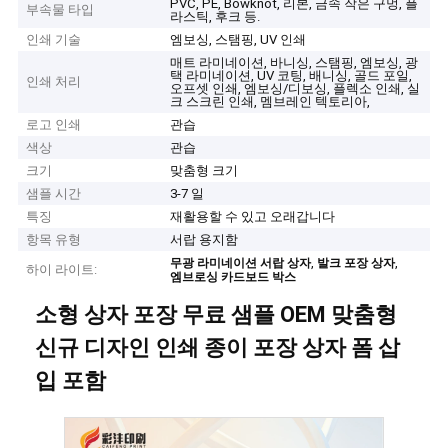
PVC, PE, Bowknot, 리본, 금속 작은 구멍, 플
부속물 타입
라스틱, 후크 등.
인쇄 기술
엠보싱, 스탬핑, UV 인쇄
매트 라미네이션, 바니싱, 스탬핑, 엠보싱, 광
택 라미네이션, UV 코팅, 배니싱, 골드 포일,
인쇄 처리
오프셋 인쇄, 엠보싱/디보싱, 플렉소 인쇄, 실
크 스크린 인쇄, 멤브레인 텍토리아,
로고 인쇄
관습
색상
관습
크기
맞춤형 크기
샘플 시간
3-7 일
특징
재활용할 수 있고 오래갑니다
항목 유형
서랍 용지함
,
,
무광 라미네이션 서랍 상자
발크 포장 상자
하이 라이트:
엠브로싱 카드보드 박스
소형 상자 포장 무료 샘플 OEM 맞춤형
신규 디자인 인쇄 종이 포장 상자 폼 삽
입 포함