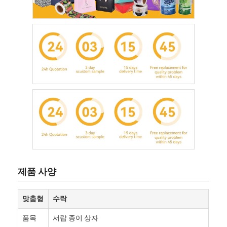
홈
제품 사양
제품
맞춤형
수락
우리 에 관한 것
품목
서랍 종이 상자