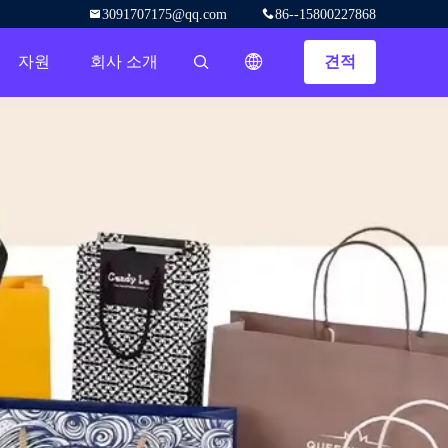
3091707175@qq.com
86--15800227868
자원
회사 소개
견적
描述