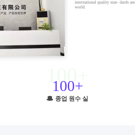
international quality stan- dards an
world.
100
100
종업 원수 실