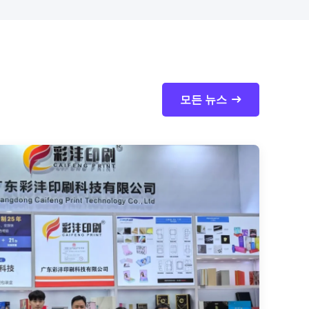
모든 뉴스
종
용
시간：
종이
다.
어.
포장
화장