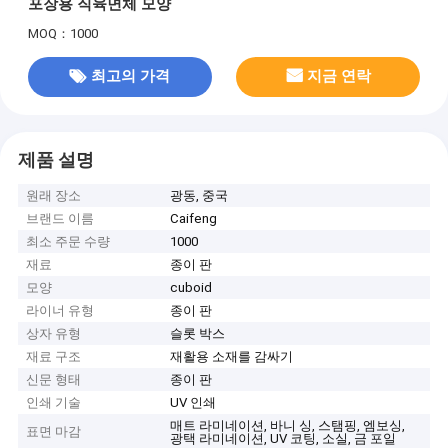
포장용 직육면체 모양
MOQ：1000
최고의 가격
지금 연락
제품 설명
원래 장소
광동, 중국
브랜드 이름
Caifeng
최소 주문 수량
1000
재료
종이 판
모양
cuboid
라이너 유형
종이 판
상자 유형
슬롯 박스
재료 구조
재활용 소재를 감싸기
신문 형태
종이 판
인쇄 기술
UV 인쇄
매트 라미네이션, 바니 싱, 스탬핑, 엠보싱,
표면 마감
광택 라미네이션, UV 코팅, 소실, 금 포일