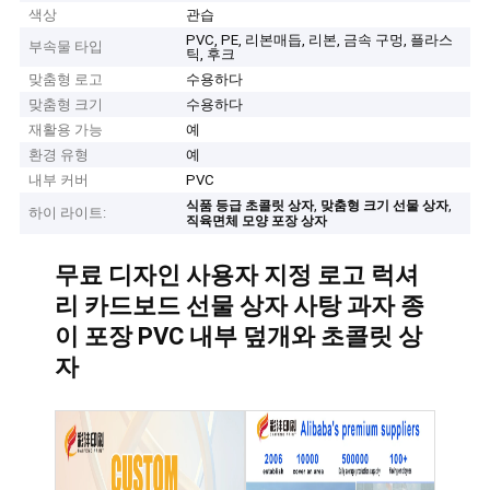
색상
관습
PVC, PE, 리본매듭, 리본, 금속 구멍, 플라스
부속물 타입
틱, 후크
맞춤형 로고
수용하다
맞춤형 크기
수용하다
재활용 가능
예
환경 유형
예
내부 커버
PVC
,
,
식품 등급 초콜릿 상자
맞춤형 크기 선물 상자
하이 라이트:
직육면체 모양 포장 상자
무료 디자인 사용자 지정 로고 럭셔
리 카드보드 선물 상자 사탕 과자 종
이 포장 PVC 내부 덮개와 초콜릿 상
자