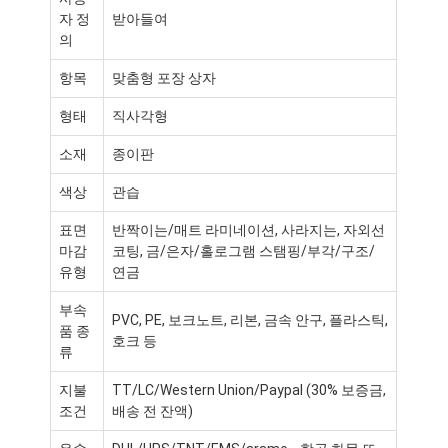
자 정
받아들여
의
항목
맞춤형 포장 상자
형태
직사각형
소재
종이판
색상
관습
표면
반짝이는/매트 라미네이션, 사라지는, 자외선
마감
코팅, 금/은자/홀로그램 스탬핑/부각/구조/
유형
연금
부속
PVC, PE, 보크노트, 리본, 금속 안구, 플라스틱,
품 종
홈
호크 등
류
제품
지불
TT/LC/Western Union/Paypal (30% 보증금,
조건
배송 전 잔액)
우리 에 관한 것