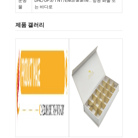
운송
DHL/UPS/TNT/EMS/arame... 항공 화물 또
공장 투어
물
는 바다로
품질 관리
제품 갤러리
저희와 연락
뉴스
포장 상자 인쇄
화장용 패키징 박스
전자 제품 포장 상자
종이 선물 가방
엄격한 선물 상자