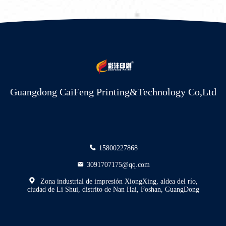
Guangdong CaiFeng Printing&Technology Co,Ltd
15800227868
3091707175@qq.com
Zona industrial de impresión XiongXing, aldea del río,
ciudad de Li Shui, distrito de Nan Hai, Foshan, GuangDong