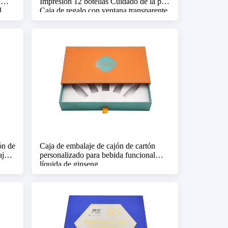
a
Impresión 12 botellas Cuidado de la piel
l
Caja de regalo con ventana transparente
ón de
Caja de embalaje de cajón de cartón
aja
personalizado para bebida funcional
líquida de ginseng