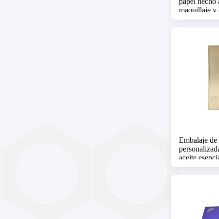
papel hecho 
maquillaje y 
Embalaje de 
personalizad
aceite esenci