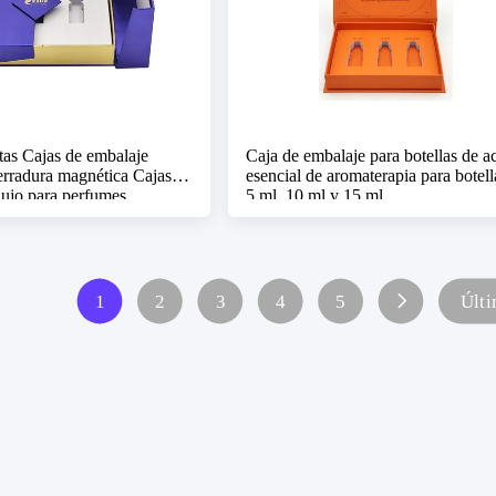
rtas Cajas de embalaje
Caja de embalaje para botellas de ac
rradura magnética Cajas de
esencial de aromaterapia para botell
lujo para perfumes
5 ml, 10 ml y 15 ml
1
2
3
4
5
Últ