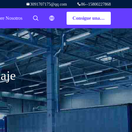
3091707175@qq.com
86--15800227868
re Nosotros
Consigue una cotización
描述
描述
aje