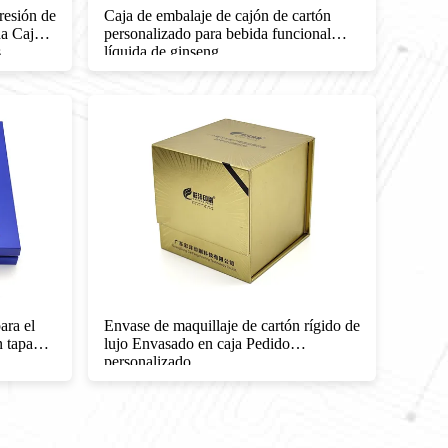
resión de
Caja de embalaje de cajón de cartón
Envasa
a Caja
personalizado para bebida funcional
de im
s
líquida de ginseng
polvo 
inserc
ara el
Envase de maquillaje de cartón rígido de
Caja d
n tapa
lujo Envasado en caja Pedido
de 2 p
personalizado
embal