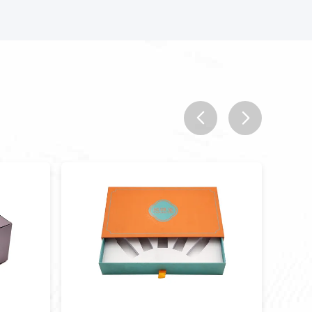
prev
next