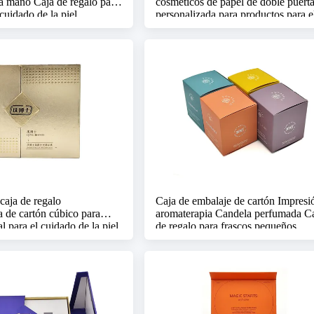
a mano Caja de regalo para
cosméticos de papel de doble puert
cuidado de la piel
personalizada para productos para e
cuidado de la piel
caja de regalo
Caja de embalaje de cartón Impresi
a de cartón cúbico para
aromaterapia Candela perfumada C
al para el cuidado de la piel
de regalo para frascos pequeños