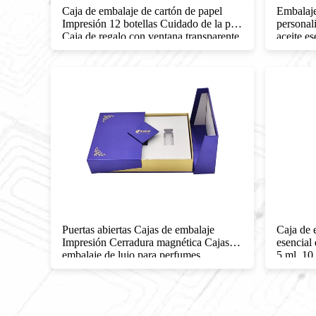
ja de
Caja de embalaje de cartón de papel
Embalaje
rtón
Impresión 12 botellas Cuidado de la piel
personal
Caja de regalo con ventana transparente
aceite es
Puertas abiertas Cajas de embalaje
Caja de 
ta
Impresión Cerradura magnética Cajas de
esencial
 el
embalaje de lujo para perfumes
5 ml, 10