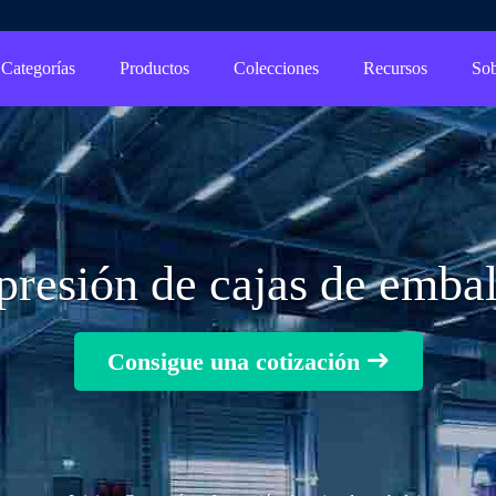
Categorías
Productos
Colecciones
Recursos
Sob
presión de cajas de embal
Consigue una cotización