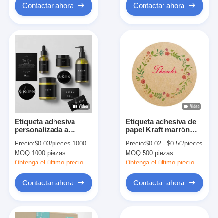
Contactar ahora
Contactar ahora
Etiqueta adhesiva
Etiqueta adhesiva de
personalizada a
papel Kraft marrón
prueba de agua para
autoadhesivo, círculo
Precio:
$0.03/pieces 1000-9999 pieces
Precio:
$0.02 - $0.50/pieces
botellas cosméticas de
redondo, etiqueta del
MOQ:
1000 piezas
MOQ:
500 piezas
vinilo
producto
Obtenga el último precio
Obtenga el último precio
Contactar ahora
Contactar ahora