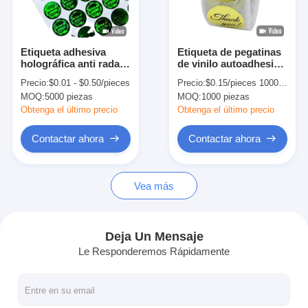
Visita a la fábrica
Control de calidad
Etiqueta adhesiva
Etiqueta de pegatinas
holográfica anti radar
de vinilo autoadhesivo
Contáctenos
personalizada para la
de 1 pulgada / 2,5
Precio:
$0.01 - $0.50/pieces
Precio:
$0.15/pieces 1000-4999 pieces
industria química
pulgadas
MOQ:
5000 piezas
MOQ:
1000 piezas
Noticias
Obtenga el último precio
Obtenga el último precio
Contactar ahora
Contactar ahora
Impresión de cajas de embalaje
Vea más
Caja de empaquetado cosmética
Caja de embalaje de electrónica
Deja Un Mensaje
Le Responderemos Rápidamente
bolsos de papel del regalo
Caja de regalo rígida