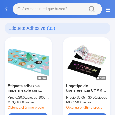
Etiqueta Adhesiva
(33)
Etiqueta adhesiva
Logotipo de
impermeable con
transferencia CYMK
forma especial
pegatinas de metal
Precio:
$0.09/pieces 1000-4999 pieces
Precio:
$0.05 - $0.30/pieces
Etiquetas adhesivas
personalizadas de lujo
MOQ:
1000 piezas
MOQ:
500 piezas
en relieve
Etiqueta de cristal de
personalizadas
plata de oro
Obtenga el último precio
Obtenga el último precio