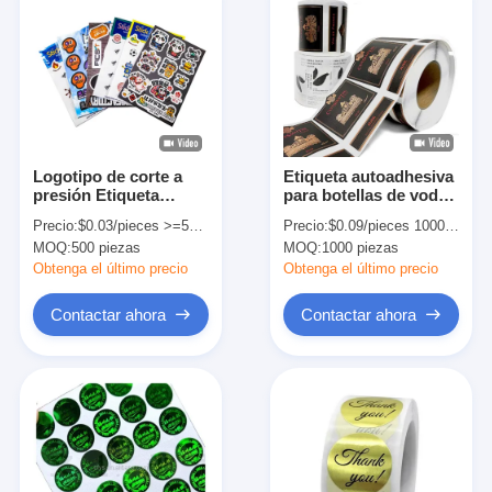
Logotipo de corte a
Etiqueta autoadhesiva
presión Etiqueta
para botellas de vodka
autoadhesiva de vinilo
y vino
Precio:
$0.03/pieces >=500 pieces
Precio:
$0.09/pieces 1000-4999 pieces
para compras
MOQ:
500 piezas
MOQ:
1000 piezas
comerciales Pedido
personalizado
Obtenga el último precio
Obtenga el último precio
Contactar ahora
Contactar ahora
Inicio
Productos
Sobre nosotros