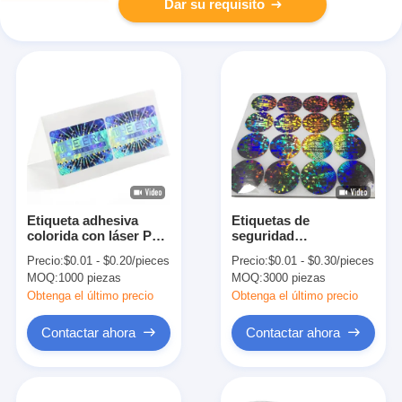
Dar su requisito
Etiqueta adhesiva
Etiquetas de
colorida con láser PET
seguridad
Holográfico para
holográficas
Precio:
$0.01 - $0.20/pieces
Precio:
$0.01 - $0.30/pieces
seguridad y cuidado
adhesivas para sello
MOQ:
1000 piezas
MOQ:
3000 piezas
personal
adhesivas para sello
Obtenga el último precio
Obtenga el último precio
Contactar ahora
Contactar ahora