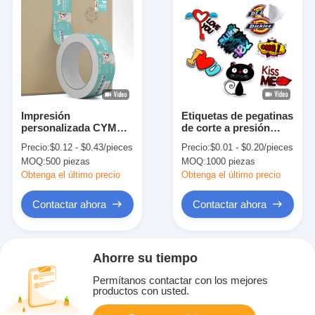
Impresión
Etiquetas de pegatinas
personalizada CYMK
de corte a presión
etiqueta adhesiva
personalizadas
Precio:
$0.12 - $0.43/pieces
Precio:
$0.01 - $0.20/pieces
adhesiva papel rollo
resistentes a los rayos
MOQ:
500 piezas
MOQ:
1000 piezas
para frascos de vidrio
UV pegatinas de
embalaje comercial
embalaje de negocios
Obtenga el último precio
Obtenga el último precio
a prueba de intemperie
Contactar ahora
Contactar ahora
Ahorre su tiempo
Permítanos contactar con los mejores
productos con usted.