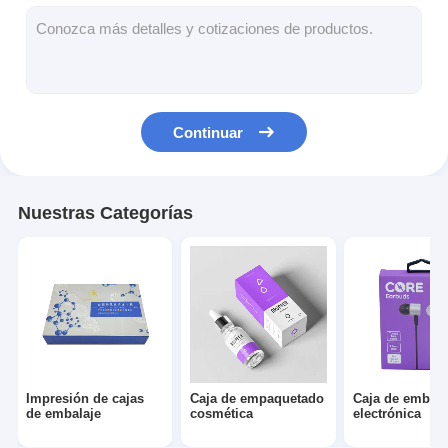
caja de papel plegable
Cuadro de visualización del contador
Los que se mueven en las estanterías
Continuar
Etiqueta adhesiva
Bolso de empaquetado de la máscara facial
Nuestras Categorías
Impresión de folletos a medida
Paquete rojo personalizado
Impresión de cajas
Caja de empaquetado
Caja de embala
de embalaje
cosmética
electrónica