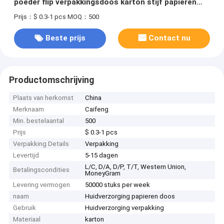
poeder flip verpakkingsdoos karton stijf papieren
doos met scheiden
Prijs：$ 0.3-1 pcs
MOQ：500
Beste prijs
Contact nu
Productomschrijving
Plaats van herkomst
China
Merknaam
Caifeng
Min. bestelaantal
500
Prijs
$ 0.3-1 pcs
Verpakking Details
Verpakking
Levertijd
5-15 dagen
L/C, D/A, D/P, T/T, Western Union,
Betalingscondities
MoneyGram
Levering vermogen
50000 stuks per week
naam
Huidverzorging papieren doos
Gebruik
Huidverzorging verpakking
Materiaal
karton