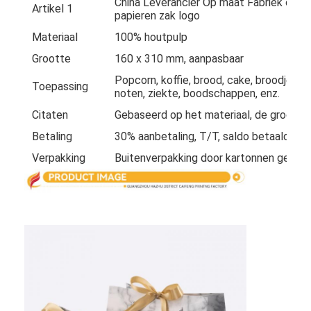
China Leverancier Op maat Fabriek op m
Artikel 1
Fabriekstour
papieren zak logo
Materiaal
100% houtpulp
Kwaliteitscontrole
Grootte
160 x 310 mm, aanpasbaar
Neem contact met ons op
Popcorn, koffie, brood, cake, broodje, s
Toepassing
noten, ziekte, boodschappen, enz.
Nieuws
Citaten
Gebaseerd op het materiaal, de grootte,
Betaling
30% aanbetaling, T/T, saldo betaald vóó
Verpakking
Buitenverpakking door kartonnen gewoonl
verpakkingsdozen
Kosmetische verpakkende doos
Elektronische verpakkingsdoos
document giftzakken
Stijve giftdoos