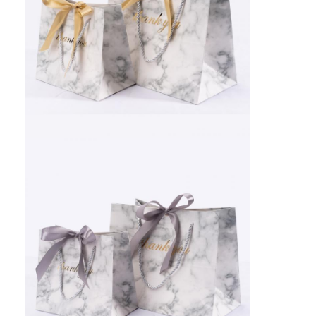
opvouwbare papieren doos
toonbank
Kleinschappen voor de winkel
Kleefkleefmerk
Gezichtsmasker Verpakkende Zak
Aanpassing van de brochure
Gepersonaliseerd rood pakket