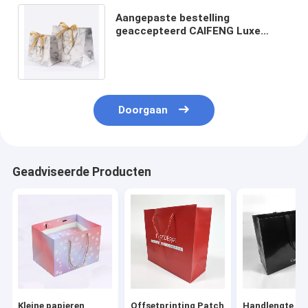
Aangepaste bestelling
geaccepteerd CAIFENG Luxe
marmeren papieren zak voor
schoenen Kleding verpakking
Doorgaan
Geadviseerde Producten
Kleine papieren
Offsetprinting Patch
Handlengte Ha