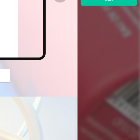
button
u