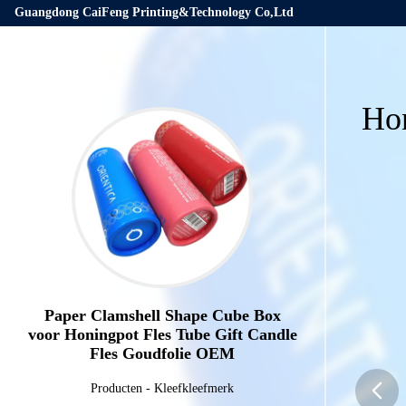
Guangdong CaiFeng Printing&Technology Co,Ltd
Hon
Paper Clamshell Shape Cube Box
voor Honingpot Fles Tube Gift Candle
Fles Goudfolie OEM
Producten
-
Kleefkleefmerk