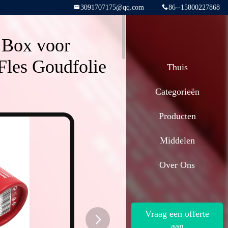
3091707175@qq.com
86--15800227868
 Box voor
Fles Goudfolie
Thuis
Categorieën
Producten
Middelen
Over Ons
Vraag een offerte
aan