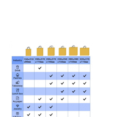
opvouwbare papieren doos
toonbank
Kleinschappen voor de winkel
Kleefkleefmerk
Gezichtsmasker Verpakkende Zak
Aanpassing van de brochure
Gepersonaliseerd rood pakket