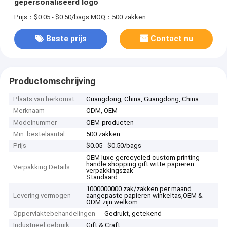
gepersonaliseerd logo
Prijs：$0.05 - $0.50/bags
MOQ：500 zakken
Beste prijs
Contact nu
Productomschrijving
Plaats van herkomst
Guangdong, China, Guangdong, China
Merknaam
ODM, OEM
Modelnummer
OEM-producten
Min. bestelaantal
500 zakken
Prijs
$0.05 - $0.50/bags
OEM luxe gerecycled custom printing
handle shopping gift witte papieren
Verpakking Details
verpakkingszak
Standaard
1000000000 zak/zakken per maand
Levering vermogen
aangepaste papieren winkeltas,OEM &
ODM zijn welkom
Oppervlaktebehandelingen
Gedrukt, getekend
Industrieel gebruik
Gift & Craft