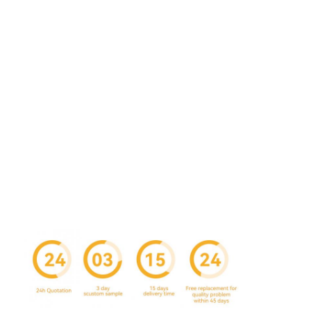
Fabriekstour
Kwaliteitscontrole
Neem contact met ons op
Nieuws
verpakkingsdozen
Kosmetische verpakkende doos
Elektronische verpakkingsdoos
document giftzakken
Stijve giftdoos