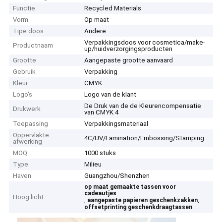
Functie
Recycled Materials
Vorm
Op maat
Tipe doos
Andere
Verpakkingsdoos voor cosmetica/make-
Productnaam
up/huidverzorgingsproducten
Grootte
Aangepaste grootte aanvaard
Gebruik
Verpakking
Kleur
CMYK
Logo's
Logo van de klant
De Druk van de de Kleurencompensatie
Drukwerk
van CMYK 4
Toepassing
Verpakkingsmateriaal
Oppervlakte
4C/UV/Lamination/Embossing/Stamping
afwerking
MOQ
1000 stuks
Type
Milieu
Haven
Guangzhou/Shenzhen
op maat gemaakte tassen voor
cadeautjes
Hoog licht:
,
,
aangepaste papieren geschenkzakken
offsetprinting geschenkdraagtassen