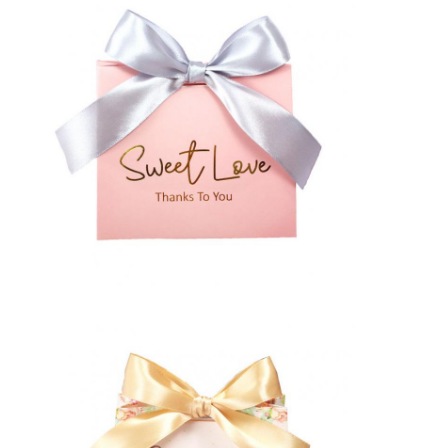
opvouwbare papieren doos
toonbank
Kleinschappen voor de winkel
Kleefkleefmerk
Gezichtsmasker Verpakkende Zak
Aanpassing van de brochure
Gepersonaliseerd rood pakket