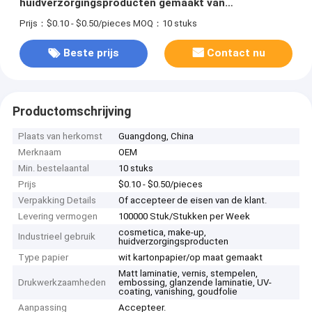
huidverzorgingsproducten gemaakt van
gerecycleerde materialen
Prijs：$0.10 - $0.50/pieces
MOQ：10 stuks
Beste prijs
Contact nu
Productomschrijving
Plaats van herkomst
Guangdong, China
Merknaam
OEM
Min. bestelaantal
10 stuks
Prijs
$0.10 - $0.50/pieces
Verpakking Details
Of accepteer de eisen van de klant.
Levering vermogen
100000 Stuk/Stukken per Week
cosmetica, make-up,
Industrieel gebruik
huidverzorgingsproducten
Type papier
wit kartonpapier/op maat gemaakt
Matt laminatie, vernis, stempelen,
Drukwerkzaamheden
embossing, glanzende laminatie, UV-
coating, vanishing, goudfolie
Aanpassing
Accepteer.