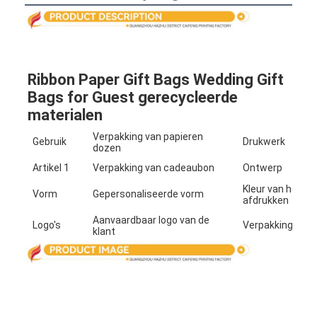
Fabriekstour
Kwaliteitscontrole
Neem contact met ons op
Ribbon Paper Gift Bags Wedding Gift 
Bags for Guest gerecycleerde 
Nieuws
materialen
Verpakking van papieren
Gebruik
Drukwerk
dozen
Artikel 1
Verpakking van cadeaubon
Ontwerp
verpakkingsdozen
Kleur van het
Vorm
Gepersonaliseerde vorm
Kosmetische verpakkende doos
afdrukken
Aanvaardbaar logo van de
Logo's
Verpakking
klant
Elektronische verpakkingsdoos
document giftzakken
Stijve giftdoos