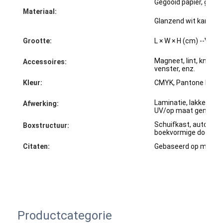
Gegooid papier, glanze
Fabriekstour
Materiaal:
Glanzend wit karton, k
Kwaliteitscontrole
Grootte:
L × W × H (cm) --
Volge
Neem contact met ons op
Magneet, lint, knoop,
Accessoires:
venster, enz.
Nieuws
Kleur:
CMYK, Pantone kleur
Laminatie, lakken, go
Afwerking:
UV/op maat gemaak
verpakkingsdozen
Schuifkast, automati
Boxstructuur:
boekvormige doos, ma
Kosmetische verpakkende doos
Citaten:
Gebaseerd op materiaa
Elektronische verpakkingsdoos
document giftzakken
Stijve giftdoos
Productcategorie