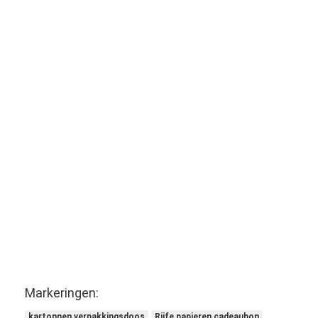
Markeringen:
kartonnen verpakkingsdoos
Rijfe papieren cadeaubon