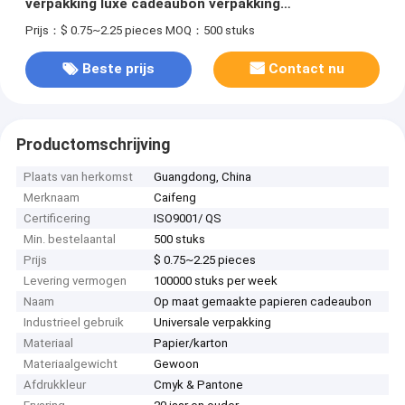
verpakking luxe cadeaubon verpakking
huidverzorging fles set box
Prijs：$ 0.75~2.25 pieces
MOQ：500 stuks
Beste prijs
Contact nu
Productomschrijving
Plaats van herkomst
Guangdong, China
Merknaam
Caifeng
Certificering
ISO9001/ QS
Min. bestelaantal
500 stuks
Prijs
$ 0.75~2.25 pieces
Levering vermogen
100000 stuks per week
Naam
Op maat gemaakte papieren cadeaubon
Industrieel gebruik
Universale verpakking
Materiaal
Papier/karton
Materiaalgewicht
Gewoon
Afdrukkleur
Cmyk & Pantone