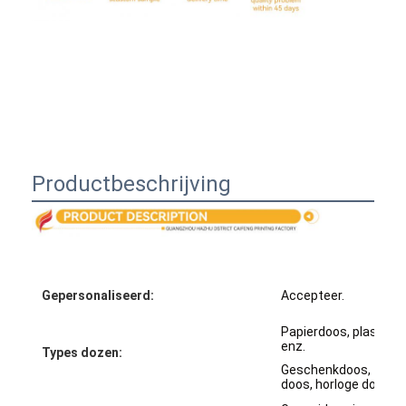
Productbeschrijving
Gepersonaliseerd:
Accepteer.
Thuis
Papierdoos, plastic d
Producten
enz.
Types dozen:
Geschenkdoos, zeepd
Over Ons
doos, horloge doos, d