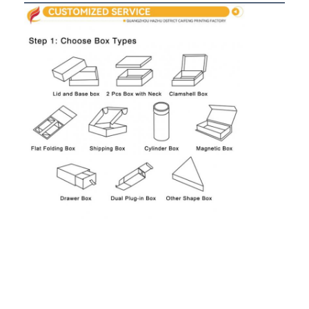
opvouwbare papieren doos
toonbank
Kleinschappen voor de winkel
Kleefkleefmerk
Gezichtsmasker Verpakkende Zak
Aanpassing van de brochure
Gepersonaliseerd rood pakket