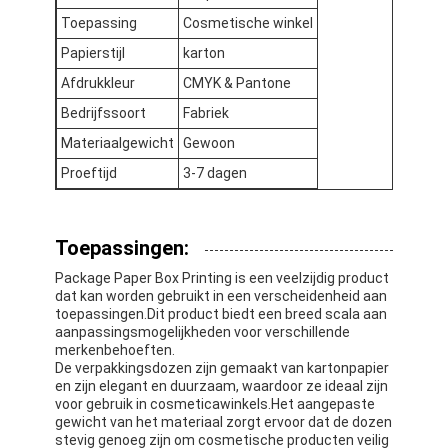
Fabriekstour
Toepassing
Cosmetische winkel
Papierstijl
karton
Kwaliteitscontrole
Afdrukkleur
CMYK & Pantone
Neem contact met ons op
Bedrijfssoort
Fabriek
Materiaalgewicht
Gewoon
Nieuws
Proeftijd
3-7 dagen
verpakkingsdozen
Toepassingen:
Package Paper Box Printing is een veelzijdig product
Kosmetische verpakkende doos
dat kan worden gebruikt in een verscheidenheid aan
toepassingen.Dit product biedt een breed scala aan
Elektronische verpakkingsdoos
aanpassingsmogelijkheden voor verschillende
merkenbehoeften.
De verpakkingsdozen zijn gemaakt van kartonpapier
document giftzakken
en zijn elegant en duurzaam, waardoor ze ideaal zijn
voor gebruik in cosmeticawinkels.Het aangepaste
Stijve giftdoos
gewicht van het materiaal zorgt ervoor dat de dozen
stevig genoeg zijn om cosmetische producten veilig