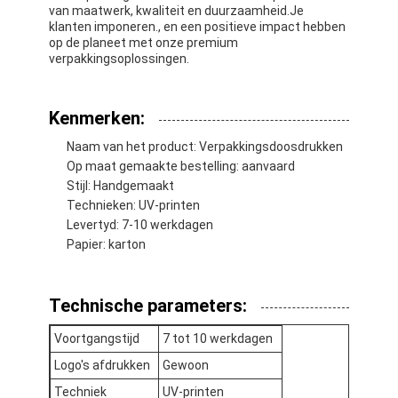
van maatwerk, kwaliteit en duurzaamheid.Je
klanten imponeren., en een positieve impact hebben
op de planeet met onze premium
verpakkingsoplossingen.
Kenmerken:
Naam van het product: Verpakkingsdoosdrukken
Op maat gemaakte bestelling: aanvaard
Stijl: Handgemaakt
Technieken: UV-printen
Levertyd: 7-10 werkdagen
Papier: karton
Thuis
Technische parameters:
Producten
Voortgangstijd
7 tot 10 werkdagen
Logo's afdrukken
Gewoon
Over Ons
Techniek
UV-printen