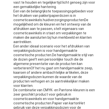
vast te houden en tegelijkertijd licht genoeg zijn voor
opvouwbare papieren doos
een gemakkelijke hantering.
Een van de belangrijkste toepassingsgebieden voor
toonbank
het drukken van pakketpapierdozen is in
cosmeticawinkels.huidverzorgingsproductenDe
mogelijkheid om de kleuren en het ontwerp van de
Kleinschappen voor de winkel
afdrukken aan te passen, stelt eigenaars van
cosmeticawinkels in staat om verpakkingen te
Kleefkleefmerk
maken die aansluiten bij hun merkbeeld en klanten
aantrekken.
Gezichtsmasker Verpakkende Zak
Een ander ideaal scenario voor het afdrukken van
verpakkingsdozen is voor handgemaakte
cosmetische producten.De handgemaakte stijl van
Aanpassing van de brochure
de dozen geeft een persoonlijke touch die de
algemene presentatie van de producten kan
Gepersonaliseerd rood pakket
verbeterenOf het nu gaat om handgemaakte zeep,
kaarsen of andere ambachtelijke artikelen, deze
verpakkingsdozen kunnen de waarde van de
producten verhogen en ze aantrekkelijker maken
voor klanten.
De combinatie van CMYK- en Pantone-kleuren is een
zeer geschikt product voor gebruik in
cosmeticawinkels en voor handgemaakte
cosmetische producten.Papier van kartonHet
gebruik van deze verpakkingsdozen voor de