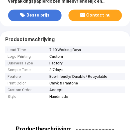
verpakkingspapierdozen milieuvriendelijk en
duurzaam met recycleerbaar materiaal
Beste prijs
Contact nu
Productomschrijving
Lead Time
7-10 Working Days
Logo Printing
Custom
Business Type
Factory
Sample Time
3-7days
Feature
Eco-friendly/ Durable/ Recyclable
Print Color
Cmyk & Pantone
Custom Order
Accept
Style
Handmade
Productbeschrijving: