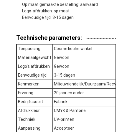
Op maat gemaakte bestelling: aanvaard
Logo-afdrukken: op maat
Eenvoudige tijd: 3-15 dagen
Technische parameters:
Toepassing
Cosmetische winkel
Materiaalgewicht
Gewoon
Logo's afdrukken
Gewoon
Eenvoudige tijd
3-15 dagen
Kenmerken
Milieuvriendelijk/Duurzaam/Recyclebaar
Ervaring
20 jaar en ouder
Thuis
Bedrijfssoort
Fabriek
Afdrukkleur
CMYK & Pantone
Producten
Techniek
UV-printen
Over Ons
Aanpassing
Accepteer.