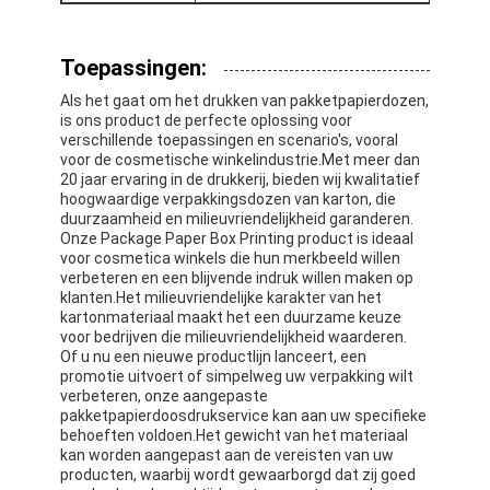
Fabriekstour
Toepassingen:
Kwaliteitscontrole
Als het gaat om het drukken van pakketpapierdozen,
Neem contact met ons op
is ons product de perfecte oplossing voor
verschillende toepassingen en scenario's, vooral
voor de cosmetische winkelindustrie.Met meer dan
Nieuws
20 jaar ervaring in de drukkerij, bieden wij kwalitatief
hoogwaardige verpakkingsdozen van karton, die
duurzaamheid en milieuvriendelijkheid garanderen.
Onze Package Paper Box Printing product is ideaal
voor cosmetica winkels die hun merkbeeld willen
verpakkingsdozen
verbeteren en een blijvende indruk willen maken op
klanten.Het milieuvriendelijke karakter van het
Kosmetische verpakkende doos
kartonmateriaal maakt het een duurzame keuze
voor bedrijven die milieuvriendelijkheid waarderen.
Of u nu een nieuwe productlijn lanceert, een
Elektronische verpakkingsdoos
promotie uitvoert of simpelweg uw verpakking wilt
verbeteren, onze aangepaste
document giftzakken
pakketpapierdoosdrukservice kan aan uw specifieke
behoeften voldoen.Het gewicht van het materiaal
Stijve giftdoos
kan worden aangepast aan de vereisten van uw
producten, waarbij wordt gewaarborgd dat zij goed