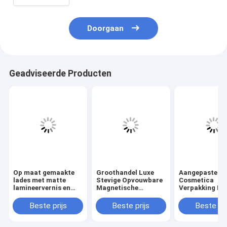
Doorgaan
Geadviseerde Producten
Op maat gemaakte
Groothandel Luxe
Aangepaste L
lades met matte
Stevige Opvouwbare
Cosmetica
lamineervernis en
Magnetische
Verpakking Do
embossing voor
Geschenkdoos op
Aangepaste
cosmetische
Maat met 3-7 Dagen
Afmetingen en
Beste prijs
Beste prijs
Beste pri
verpakkingen
Sample Tijd en
Dagen Sample 
Aangepaste
voor Huidverz
Afmetingen voor
en Cosmetica