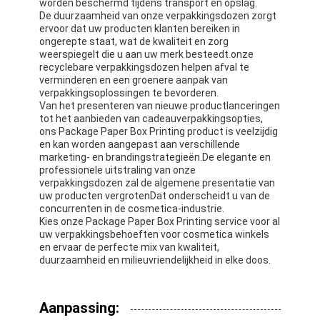
worden beschermd tijdens transport en opslag.
opvouwbare papieren doos
De duurzaamheid van onze verpakkingsdozen zorgt
ervoor dat uw producten klanten bereiken in
toonbank
ongerepte staat, wat de kwaliteit en zorg
weerspiegelt die u aan uw merk besteedt.onze
recyclebare verpakkingsdozen helpen afval te
Kleinschappen voor de winkel
verminderen en een groenere aanpak van
verpakkingsoplossingen te bevorderen.
Kleefkleefmerk
Van het presenteren van nieuwe productlanceringen
tot het aanbieden van cadeauverpakkingsopties,
ons Package Paper Box Printing product is veelzijdig
Gezichtsmasker Verpakkende Zak
en kan worden aangepast aan verschillende
marketing- en brandingstrategieën.De elegante en
Aanpassing van de brochure
professionele uitstraling van onze
verpakkingsdozen zal de algemene presentatie van
uw producten vergrotenDat onderscheidt u van de
Gepersonaliseerd rood pakket
concurrenten in de cosmetica-industrie.
Kies onze Package Paper Box Printing service voor al
uw verpakkingsbehoeften voor cosmetica winkels
en ervaar de perfecte mix van kwaliteit,
duurzaamheid en milieuvriendelijkheid in elke doos.
Aanpassing: