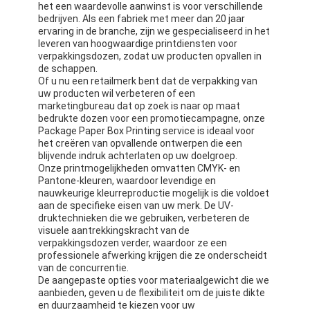
het een waardevolle aanwinst is voor verschillende
Fabriekstour
bedrijven. Als een fabriek met meer dan 20 jaar
ervaring in de branche, zijn we gespecialiseerd in het
Kwaliteitscontrole
leveren van hoogwaardige printdiensten voor
verpakkingsdozen, zodat uw producten opvallen in
de schappen.
Neem contact met ons op
Of u nu een retailmerk bent dat de verpakking van
uw producten wil verbeteren of een
Nieuws
marketingbureau dat op zoek is naar op maat
bedrukte dozen voor een promotiecampagne, onze
Package Paper Box Printing service is ideaal voor
het creëren van opvallende ontwerpen die een
blijvende indruk achterlaten op uw doelgroep.
verpakkingsdozen
Onze printmogelijkheden omvatten CMYK- en
Pantone-kleuren, waardoor levendige en
nauwkeurige kleurreproductie mogelijk is die voldoet
Kosmetische verpakkende doos
aan de specifieke eisen van uw merk. De UV-
druktechnieken die we gebruiken, verbeteren de
Elektronische verpakkingsdoos
visuele aantrekkingskracht van de
verpakkingsdozen verder, waardoor ze een
professionele afwerking krijgen die ze onderscheidt
document giftzakken
van de concurrentie.
De aangepaste opties voor materiaalgewicht die we
Stijve giftdoos
aanbieden, geven u de flexibiliteit om de juiste dikte
en duurzaamheid te kiezen voor uw