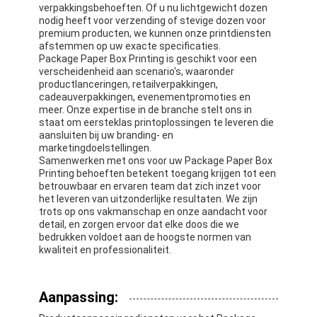
verpakkingsbehoeften. Of u nu lichtgewicht dozen
opvouwbare papieren doos
nodig heeft voor verzending of stevige dozen voor
premium producten, we kunnen onze printdiensten
toonbank
afstemmen op uw exacte specificaties.
Package Paper Box Printing is geschikt voor een
Kleinschappen voor de winkel
verscheidenheid aan scenario's, waaronder
productlanceringen, retailverpakkingen,
cadeauverpakkingen, evenementpromoties en
Kleefkleefmerk
meer. Onze expertise in de branche stelt ons in
staat om eersteklas printoplossingen te leveren die
Gezichtsmasker Verpakkende Zak
aansluiten bij uw branding- en
marketingdoelstellingen.
Samenwerken met ons voor uw Package Paper Box
Aanpassing van de brochure
Printing behoeften betekent toegang krijgen tot een
betrouwbaar en ervaren team dat zich inzet voor
Gepersonaliseerd rood pakket
het leveren van uitzonderlijke resultaten. We zijn
trots op ons vakmanschap en onze aandacht voor
detail, en zorgen ervoor dat elke doos die we
bedrukken voldoet aan de hoogste normen van
kwaliteit en professionaliteit.
Aanpassing: