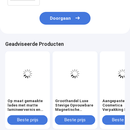
Doorgaan
Geadviseerde Producten
Op maat gemaakte
Groothandel Luxe
Aangepaste L
lades met matte
Stevige Opvouwbare
Cosmetica
lamineervernis en
Magnetische
Verpakking Do
embossing voor
Geschenkdoos op
Aangepaste
cosmetische
Maat met 3-7 Dagen
Afmetingen en
Beste prijs
Beste prijs
Beste pri
verpakkingen
Sample Tijd en
Dagen Sample 
Aangepaste
voor Huidverz