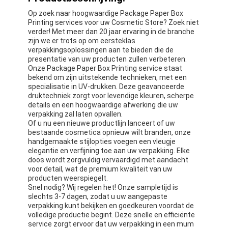
Op zoek naar hoogwaardige Package Paper Box
Printing services voor uw Cosmetic Store? Zoek niet
verder! Met meer dan 20 jaar ervaring in de branche
zijn we er trots op om eersteklas
verpakkingsoplossingen aan te bieden die de
presentatie van uw producten zullen verbeteren.
Onze Package Paper Box Printing service staat
bekend om zijn uitstekende technieken, met een
specialisatie in UV-drukken. Deze geavanceerde
druktechniek zorgt voor levendige kleuren, scherpe
details en een hoogwaardige afwerking die uw
verpakking zal laten opvallen.
Of u nu een nieuwe productlijn lanceert of uw
bestaande cosmetica opnieuw wilt branden, onze
handgemaakte stijlopties voegen een vleugje
elegantie en verfijning toe aan uw verpakking. Elke
doos wordt zorgvuldig vervaardigd met aandacht
voor detail, wat de premium kwaliteit van uw
producten weerspiegelt.
Snel nodig? Wij regelen het! Onze sampletijd is
slechts 3-7 dagen, zodat u uw aangepaste
verpakking kunt bekijken en goedkeuren voordat de
volledige productie begint. Deze snelle en efficiënte
service zorgt ervoor dat uw verpakking in een mum