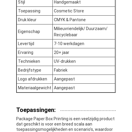
Stijl
Handgemaakt
Toepassing
Cosmetic Store
Druk kleur
CMYK & Pantone
Milieuvriendelijk/ Duurzaam/
Eigenschap
Recyclebaar
Levertijd
7-10 werkdagen
Ervaring
20+ jaar
Technieken
UV-drukken
Bedrijfstype
Fabriek
Logo afdrukken
Aangepast
Materiaalgewicht
Aangepast
Thuis
Toepassingen:
Producten
Package Paper Box Printing is een veelzijdig product
dat geschikt is voor een breed scala aan
Over Ons
toepassingsmogelijkheden en scenario's, waardoor