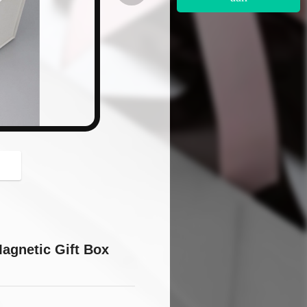
button
u
agnetic Gift Box