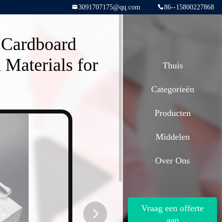
3091707175@qq.com
86--15800227868
 Cardboard
 Materials for
Thuis
Categorieën
Producten
Middelen
Over Ons
Vraag een offerte
aan