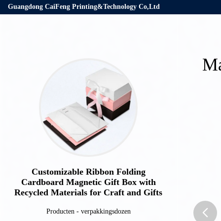
Guangdong CaiFeng Printing&Technology Co,Ltd
Ma
Customizable Ribbon Folding
Cardboard Magnetic Gift Box with
Recycled Materials for Craft and Gifts
Producten
-
verpakkingsdozen