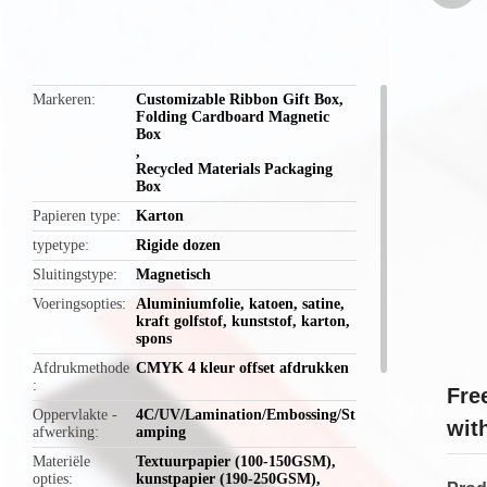
butto
Markeren
Customizable Ribbon Gift Box
,
Folding Cardboard Magnetic
Box
,
Recycled Materials Packaging
Box
Papieren type
Karton
typetype
Rigide dozen
Sluitingstype
Magnetisch
Voeringsopties
Aluminiumfolie, katoen, satine,
kraft golfstof, kunststof, karton,
spons
Afdrukmethode
CMYK 4 kleur offset afdrukken
Fre
Oppervlakte -
4C/UV/Lamination/Embossing/St
wit
afwerking
amping
Materiële
Textuurpapier (100-150GSM),
opties
kunstpapier (190-250GSM),